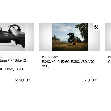
für
Hundebox
N
ung Fix4Bike (2
EX40/XC40, EX60, EX90, V60, V70,
C
V90, ...
0, EX60, EX90,
699,00 €
551,00 €