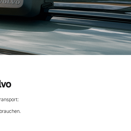
lvo
ransport:
 brauchen.