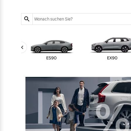
Zubehörkatalog
Aktuelle Serviceangebote
Service by Volvo
ES90
EX90