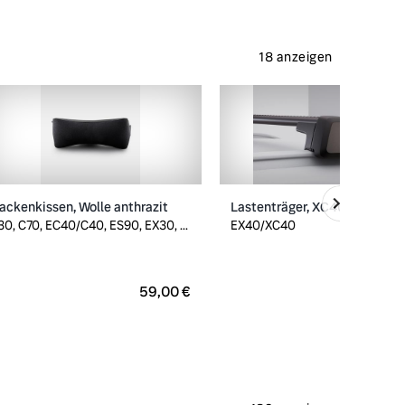
18 anzeigen
ackenkissen, Wolle anthrazit
Lastenträger, XC40/EX40
30, C70, EC40/C40, ES90, EX30, ...
EX40/XC40
59,00 €
299,