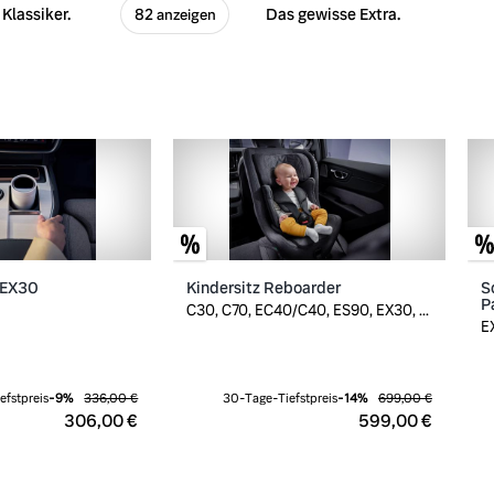
Klassiker.
Das gewisse Extra.
82 anzeigen
 EX30
Kindersitz Reboarder
S
P
C30, C70, EC40/C40, ES90, EX30, ...
E
efstpreis
-
9
%
336,00 €
30-Tage-Tiefstpreis
-
14
%
699,00 €
306,00 €
599,00 €