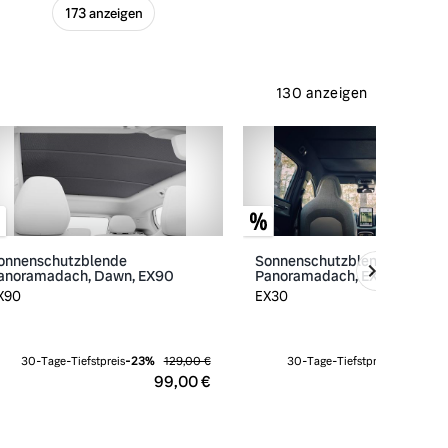
173 anzeigen
130 anzeigen
onnenschutzblende
Sonnenschutzblende
anoramadach, Dawn, EX90
Panoramadach, EX30
X90
EX30
30-Tage-Tiefstpreis
-
23
%
129,00 €
30-Tage-Tiefstpreis
-
23
%
129
99,00 €
99,