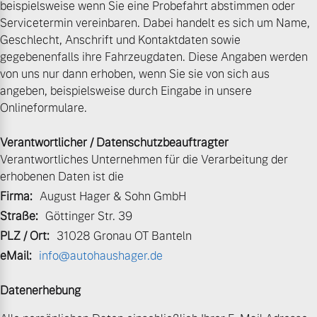
beispielsweise wenn Sie eine Probefahrt abstimmen oder
Servicetermin vereinbaren. Dabei handelt es sich um Name,
Unsere News & Events
Geschlecht, Anschrift und Kontaktdaten sowie
Aktuelle Zubehörangebote
gegebenenfalls ihre Fahrzeugdaten. Diese Angaben werden
von uns nur dann erhoben, wenn Sie sie von sich aus
Zubehörkatalog
angeben, beispielsweise durch Eingabe in unsere
Onlineformulare.
Aktuelle Serviceangebote
Verantwortlicher / Datenschutzbeauftragter
Verantwortliches Unternehmen für die Verarbeitung der
Service by Volvo
erhobenen Daten ist die
Firma:
August Hager & Sohn GmbH
Straße:
Göttinger Str. 39
PLZ / Ort:
31028 Gronau OT Banteln
eMail:
info@autohaushager.de
Datenerhebung