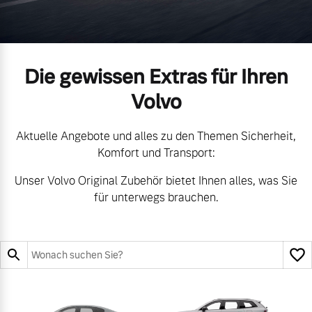
Gebrauchtwagen
Karriere
Unsere News & Events
Die gewissen Extras für Ihren
Aktuelle Zubehörangebote
Volvo
Zubehörkatalog
Aktuelle Angebote und alles zu den Themen Sicherheit,
Komfort und Transport:
Aktuelle Serviceangebote
Unser Volvo Original Zubehör bietet Ihnen alles, was Sie
für unterwegs brauchen.
Service by Volvo