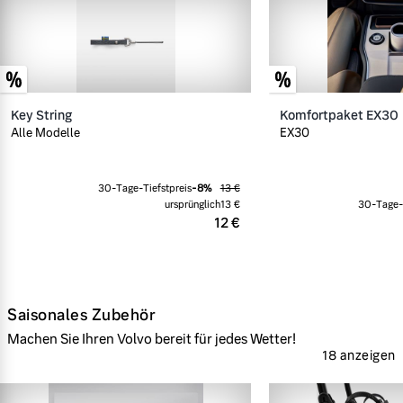
Key String
Komfortpaket EX30
Alle Modelle
EX30
30-Tage-Tiefstpreis
-
8
%
13 €
ursprünglich
13 €
30-Tage-T
12 €
Saisonales Zubehör
Machen Sie Ihren Volvo bereit für jedes Wetter!
18 anzeigen