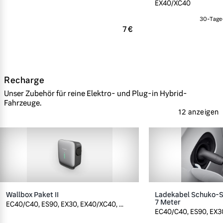
EX40/XC40
30-Tage-
7 €
Recharge
Unser Zubehör für reine Elektro- und Plug-in Hybrid-
Fahrzeuge.
12 anzeigen
Wallbox Paket II
Ladekabel Schuko-St
7 Meter
EC40/C40, ES90, EX30, EX40/XC40, ...
EC40/C40, ES90, EX30