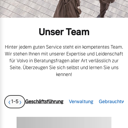
Gebrauchtwagen
Karriere
Unsere News & Events
Unser Team
Aktuelle Zubehörangebote
Zubehörkatalog
Hinter jedem guten Service steht ein kompetentes Team.
Wir stehen Ihnen mit unserer Expertise und Leidenschaft
für Volvo in Beratungsfragen aller Art verlässlich zur
Seite. Überzeugen Sie sich selbst und lernen Sie uns
Aktuelle Serviceangebote
kennen!
Service by Volvo
‹
›
1
-
5
Geschäftsführung
Verwaltung
Gebrauchtwa