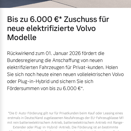
Bis zu 6.000 €⁠* Zuschuss für
neue elektrifizierte Volvo
Modelle
Rückwirkend zum 01. Januar 2026 fördert die
Bundesregierung die Anschaffung von neuen
elektrifizierten Fahrzeugen für Privat-kunden. Holen
Sie sich noch heute einen neuen vollelektrischen Volvo
oder Plug-in-Hybrid und sichern Sie sich
Fördersummen von bis zu 6.000 €⁠*.
*Die E‑Auto-Förderung gilt nur für Privatkunden beim Kauf oder Leasing eines
erstmals in Deutschland zugelassenen Neufahrzeugs der EU-Fahrzeugklasse M1
mit rein batterieelektrischem Antrieb, batterieelektrischem Antrieb mit Range-
Extender oder Plug-in-Hybrid-Antrieb. Die Förderung ist an bestimmte