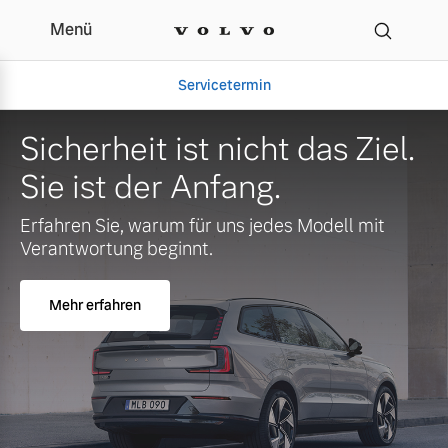
Menü
Servicetermin
ht das Ziel.
Sicherheit ist nic
.
Sie ist der Anfang
des Modell mit
Erfahren Sie, warum für uns je
Verantwortung beginnt.
Mehr erfahren
Aktuelle Zubehörangebote
Über uns
Volvo Gebrauchtwagenbörse
Unser Team