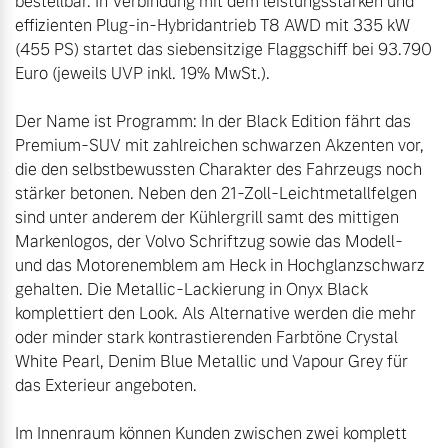
bestellbar. In Verbindung mit dem leistungsstarken und 
effizienten Plug-in-Hybridantrieb T8 AWD mit 335 kW 
(455 PS) startet das siebensitzige Flaggschiff bei 93.790 
Euro (jeweils UVP inkl. 19% MwSt.).

Der Name ist Programm: In der Black Edition fährt das 
Premium-SUV mit zahlreichen schwarzen Akzenten vor, 
die den selbstbewussten Charakter des Fahrzeugs noch 
stärker betonen. Neben den 21-Zoll-Leichtmetallfelgen 
sind unter anderem der Kühlergrill samt des mittigen 
Markenlogos, der Volvo Schriftzug sowie das Modell- 
und das Motorenemblem am Heck in Hochglanzschwarz 
gehalten. Die Metallic-Lackierung in Onyx Black 
komplettiert den Look. Als Alternative werden die mehr 
oder minder stark kontrastierenden Farbtöne Crystal 
White Pearl, Denim Blue Metallic und Vapour Grey für 
Im Innenraum können Kunden zwischen zwei komplett 