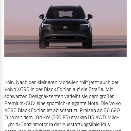
Gebrauchtwagen
Karriere
Unsere News & Events
Aktuelle Zubehörangebote
Zubehörkatalog
Aktuelle Serviceangebote
Köln. Nach den kleineren Modellen rollt jetzt auch der 
Service by Volvo
Volvo XC90 in der Black Edition auf die Straße. Mit 
schwarzen Designakzenten verleiht sie dem großen 
Premium-SUV eine sportlich-elegante Note. Die Volvo 
XC90 Black Edition ist ab sofort zu Preisen ab 86.690 
Euro mit dem 184 kW (250 PS) starken B5 AWD Mild-
Hybrid-Benzinmotor in der Ausstattungslinie Plus 