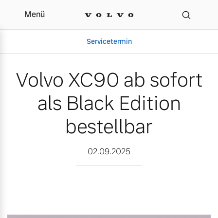
Menü
Volvo XC90 ab sofort als 
Servicetermin
Volvo XC90 ab sofort
als Black Edition
bestellbar
02.09.2025
Aktuelle Zubehörangebote
Über uns
Volvo Gebrauchtwagenbörse
Unser Team