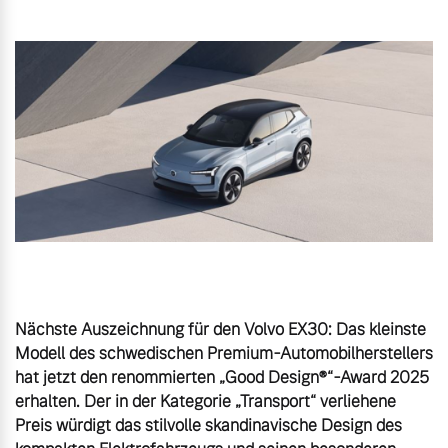
Gebrauchtwagen
Karriere
Unsere News & Events
Aktuelle Zubehörangebote
Zubehörkatalog
Aktuelle Serviceangebote
Service by Volvo
Nächste Auszeichnung für den Volvo EX30: Das kleinste 
Modell des schwedischen Premium-Automobilherstellers 
hat jetzt den renommierten „Good Design®“-Award 2025 
erhalten. Der in der Kategorie „Transport“ verliehene 
Preis würdigt das stilvolle skandinavische Design des 