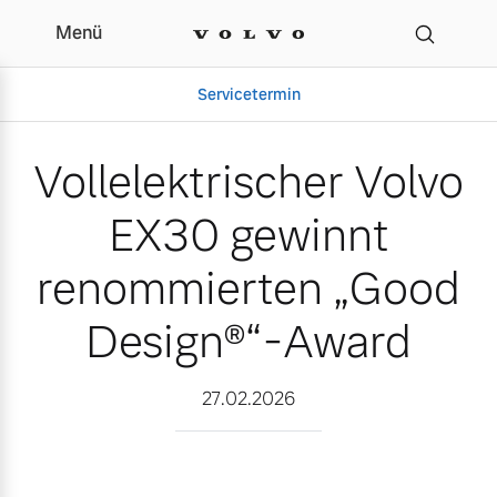
Menü
Vollelektrischer Volvo 
Servicetermin
Vollelektrischer Volvo
EX30 gewinnt
renommierten „Good
Design®“-Award
Aktuelle Zubehörangebote
Über uns
27.02.2026
Volvo Gebrauchtwagenbörse
Unser Team