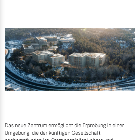
Gebrauchtwagen
Karriere
Unsere News & Events
Aktuelle Zubehörangebote
Zubehörkatalog
Aktuelle Serviceangebote
Service by Volvo
Das neue Zentrum ermöglicht die Erprobung in einer 
Umgebung, die der künftigen Gesellschaft 