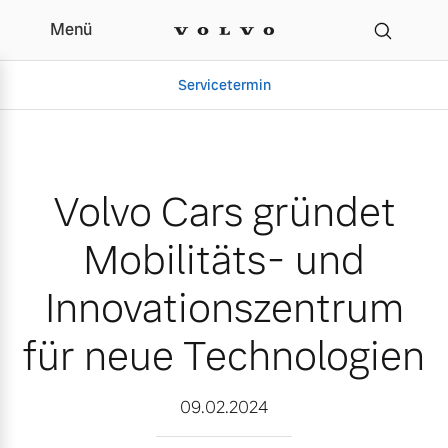
Menü
Volvo Cars gründet Mobi
Servicetermin
Volvo Cars gründet
Mobilitäts- und
Innovationszentrum
für neue Technologien
Aktuelle Zubehörangebote
Über uns
09.02.2024
Volvo Gebrauchtwagenbörse
Unser Team