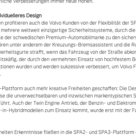
ividuelleres Design
rofitieren auch die Volvo Kunden von der Flexibilität der S
 mehrere weltweit einzigartige Sicherheitssysteme, durch die
le der schwedischen Premium-Automobilmarke zu den sichers
ören unter anderem der Kreuzungs-Bremsassistent und die Ru
herheitsgurte strafft, wenn das Fahrzeug von der Straße abkom
eitskäfig, der durch den vermehrten Einsatz von hochfestem Bo
ktionen wurden und werden sukzessive verbessert, um Volvo Fah
A-Plattform auch mehr kreative Freiheiten geschaffen: Die Des
ise die unverwechselbaren und inzwischen markentypischen S
rt. Auch der Twin Engine Antrieb, der Benzin- und Elektromo
g-in-Hybridmodellen zum Einsatz kommt, wurde erst mit der F
lten Erkenntnisse fließen in die SPA2- und SPA3-Plattform 