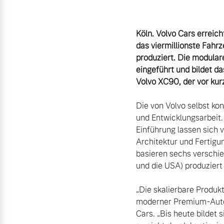
Unsere News & Events
Aktuelle Zubehörangebote
Köln. Volvo Cars erreic
Zubehörkatalog
das viermillionste Fahrz
produziert. Die modular
eingeführt und bildet d
Volvo XC90, der vor ku
Aktuelle Serviceangebote
Die von Volvo selbst ko
Service by Volvo
und Entwicklungsarbeit.
Einführung lassen sich
Architektur und Fertigu
basieren sechs verschie
„Die skalierbare Produk
moderner Premium-Automo
Cars. „Bis heute bildet 