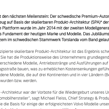
ht den nächsten Meilenstein: Der schwedische Premium-Automo
eug auf Basis der skalierbaren Produkt-Architektur (SPA)* der
e Plattform wurde im Jahr 2014 mit der zweiten Modellgenera
as Fundament der heutigen Marke und Modelle. Das Jubiläumsmo
rzem im schwedischen Stammwerk Torslanda vom Band gelaufe
nzipierte skalierbare Produkt-Architektur ist das Ergebnis sc
 Sie hat die Produktionsweise des Unternehmens grundlegend v
 verschiedene Modelle, Antriebsstränge und Ausführungen auf
ngsstraße bauen, was zu erheblichen Kostensenkungen geführt
dene Modelle, die auf drei Kontinenten und in vier Ländern (B
t-Architektur war der Vorbote für die Wiedergeburt unseres U
bilhersteller“, sagt Michael Fleiss, Chief Strategy & Produc
sie die Basis für einige der erfolgreichsten Volvo Modelle unse