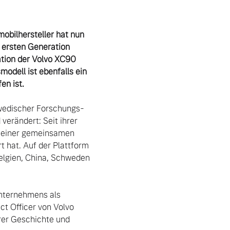
bilhersteller hat nun 
 ersten Generation 
tion der Volvo XC90 
dell ist ebenfalls ein 
n ist.
hwedischer Forschungs- 
erändert: Seit ihrer 
 einer gemeinsamen 
 hat. Auf der Plattform 
elgien, China, Schweden 
nternehmens als 
t Officer von Volvo 
rer Geschichte und 