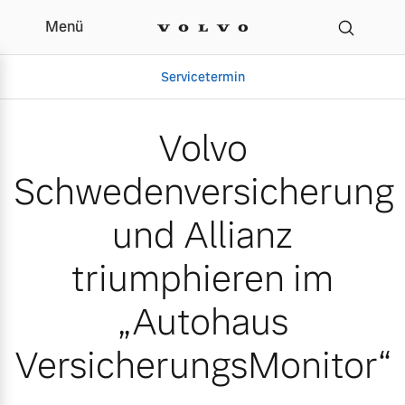
Menü
Volvo Schwedenversicher
Servicetermin
Volvo
Schwedenversicherung
und Allianz
triumphieren im
„Autohaus
Aktuelle Zubehörangebote
Über uns
VersicherungsMonitor“
Volvo Gebrauchtwagenbörse
Unser Team