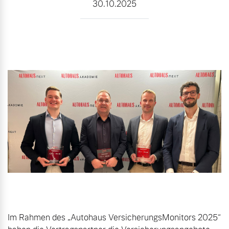
30.10.2025
Gebrauchtwagen
Karriere
Unsere News & Events
Aktuelle Zubehörangebote
Zubehörkatalog
Aktuelle Serviceangebote
Service by Volvo
Im Rahmen des „Autohaus VersicherungsMonitors 2025“ 