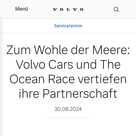
Menü
Zum Wohle der Meere: Vo
Servicetermin
Zum Wohle der Meere:
Volvo Cars und The
Ocean Race vertiefen
ihre Partnerschaft
Aktuelle Zubehörangebote
Über uns
30.08.2024
Volvo Gebrauchtwagenbörse
Unser Team