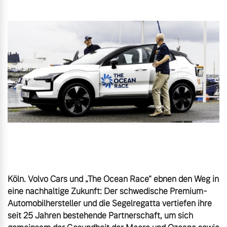
Gebrauchtwagen
Karriere
Unsere News & Events
Aktuelle Zubehörangebote
Zubehörkatalog
Aktuelle Serviceangebote
Service by Volvo
Köln. Volvo Cars und „The Ocean Race“ ebnen den Weg in 
eine nachhaltige Zukunft: Der schwedische Premium-
Automobilhersteller und die Segelregatta vertiefen ihre 
seit 25 Jahren bestehende Partnerschaft, um sich 