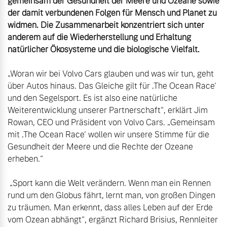
gemeinsam der Gesundheit der Meere und Ozeane sowie 
der damit verbundenen Folgen für Mensch und Planet zu 
widmen. Die Zusammenarbeit konzentriert sich unter 
anderem auf die Wiederherstellung und Erhaltung 
natürlicher Ökosysteme und die biologische Vielfalt.
„Woran wir bei Volvo Cars glauben und was wir tun, geht 
über Autos hinaus. Das Gleiche gilt für ‚The Ocean Race‘ 
und den Segelsport. Es ist also eine natürliche 
Weiterentwicklung unserer Partnerschaft“, erklärt Jim 
Rowan, CEO und Präsident von Volvo Cars. „Gemeinsam 
mit ‚The Ocean Race‘ wollen wir unsere Stimme für die 
Gesundheit der Meere und die Rechte der Ozeane 
erheben.“

 „Sport kann die Welt verändern. Wenn man ein Rennen 
rund um den Globus fährt, lernt man, von großen Dingen 
zu träumen. Man erkennt, dass alles Leben auf der Erde 
vom Ozean abhängt“, ergänzt Richard Brisius, Rennleiter 