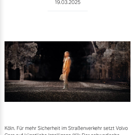
19.03.2025
Gebrauchtwagen
Karriere
Unsere News & Events
Aktuelle Zubehörangebote
Zubehörkatalog
Aktuelle Serviceangebote
Service by Volvo
Köln. Für mehr Sicherheit im Straßenverkehr setzt Volvo 