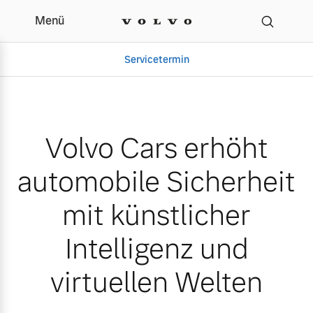
Menü
Volvo Cars erhöht automob
Servicetermin
Volvo Cars erhöht
automobile Sicherheit
mit künstlicher
Intelligenz und
Aktuelle Zubehörangebote
Über uns
virtuellen Welten
Volvo Gebrauchtwagenbörse
Unser Team