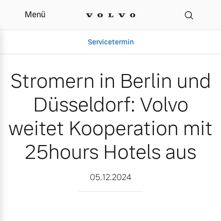
Menü
Stromern in Berlin und D
Servicetermin
Stromern in Berlin und
Düsseldorf: Volvo
weitet Kooperation mit
25hours Hotels aus
Aktuelle Zubehörangebote
Über uns
05.12.2024
Volvo Gebrauchtwagenbörse
Unser Team