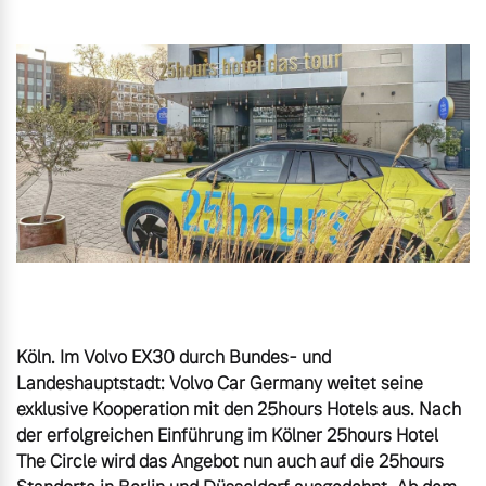
Gebrauchtwagen
Karriere
Unsere News & Events
Aktuelle Zubehörangebote
Zubehörkatalog
Aktuelle Serviceangebote
Service by Volvo
Köln. Im Volvo EX30 durch Bundes- und 
Landeshauptstadt: Volvo Car Germany weitet seine 
exklusive Kooperation mit den 25hours Hotels aus. Nach 
der erfolgreichen Einführung im Kölner 25hours Hotel 
The Circle wird das Angebot nun auch auf die 25hours 