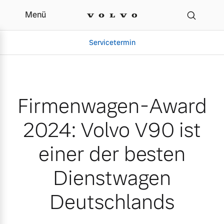
Menü
Firmenwagen-Award 2024
Servicetermin
Firmenwagen-Award
2024: Volvo V90 ist
einer der besten
Dienstwagen
Aktuelle Zubehörangebote
Über uns
Deutschlands
Volvo Gebrauchtwagenbörse
Unser Team