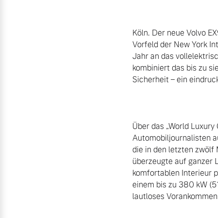
Unsere News & Events
Aktuelle Zubehörangebote
Köln. Der neue Volvo EX
Zubehörkatalog
Vorfeld der New York Int
Jahr an das vollelektri
kombiniert das bis zu si
Sicherheit – ein eindruck
Aktuelle Serviceangebote
Service by Volvo
Über das „World Luxury 
Automobiljournalisten 
die in den letzten zwölf
überzeugte auf ganzer 
komfortablen Interieur
einem bis zu 380 kW (51
lautloses Vorankommen s