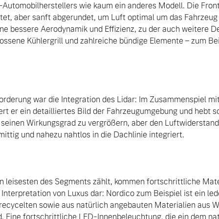
tomobilherstellers wie kaum ein anderes Modell. Die Frontp
ltet, aber sanft abgerundet, um Luft optimal um das Fahrzeu
ine bessere Aerodynamik und Effizienz, zu der auch weitere Det
ossene Kühlergrill und zahlreiche bündige Elemente – zum Beis
rderung war die Integration des Lidar: Im Zusammenspiel mi
ert er ein detailliertes Bild der Fahrzeugumgebung und hebt so 
 seinen Wirkungsgrad zu vergrößern, aber den Luftwiderstand 
ittig und nahezu nahtlos in die Dachlinie integriert.

n leisesten des Segments zählt, kommen fortschrittliche Mater
Interpretation von Luxus dar: Nordico zum Beispiel ist ein lede
 recycelten sowie aus natürlich angebauten Materialien aus 
d. Eine fortschrittliche LED-Innenbeleuchtung, die ein dem nat