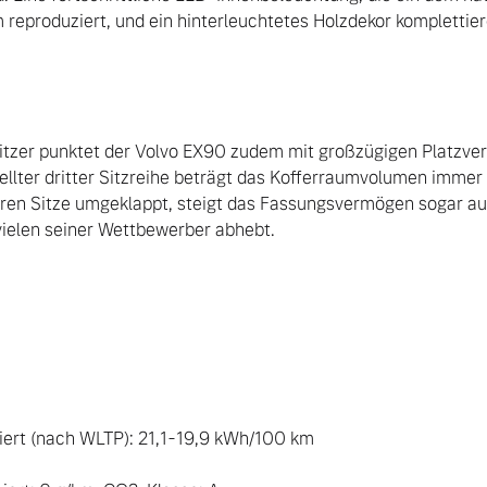
 reproduziert, und ein hinterleuchtetes Holzdekor komplettier
sitzer punktet der Volvo EX90 zudem mit großzügigen Platzverh
llter dritter Sitzreihe beträgt das Kofferraumvolumen immer n
ren Sitze umgeklappt, steigt das Fassungsvermögen sogar auf 
elen seiner Wettbewerber abhebt.

rt (nach WLTP): 21,1-19,9 kWh/100 km  
