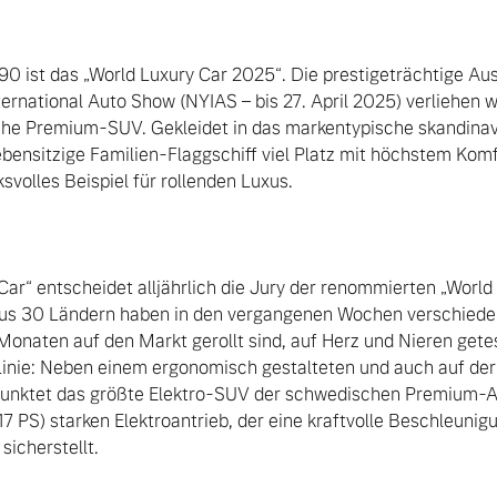
90 ist das „World Luxury Car 2025“. Die prestigeträchtige Aus
ernational Auto Show (NYIAS – bis 27. April 2025) verliehen w
sche Premium-SUV. Gekleidet in das markentypische skandinav
ebensitzige Familien-Flaggschiff viel Platz mit höchstem Komfo
svolles Beispiel für rollenden Luxus.

Car“ entscheidet alljährlich die Jury der renommierten „World
aus 30 Ländern haben in den vergangenen Wochen verschied
 Monaten auf den Markt gerollt sind, auf Herz und Nieren gete
Linie: Neben einem ergonomisch gestalteten und auch auf der
 punktet das größte Elektro-SUV der schwedischen Premium-A
7 PS) starken Elektroantrieb, der eine kraftvolle Beschleunig
icherstellt.
