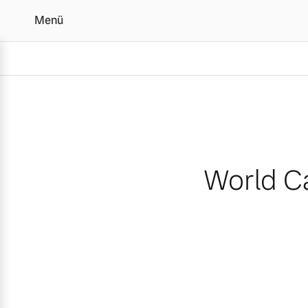
Menü
World Car Awards: Der V
World Ca