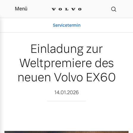
Menü
Einladung zur Weltpremi
Servicetermin
Einladung zur
Weltpremiere des
neuen Volvo EX60
14.01.2026
Aktuelle Zubehörangebote
Über uns
Volvo Gebrauchtwagenbörse
Unser Team