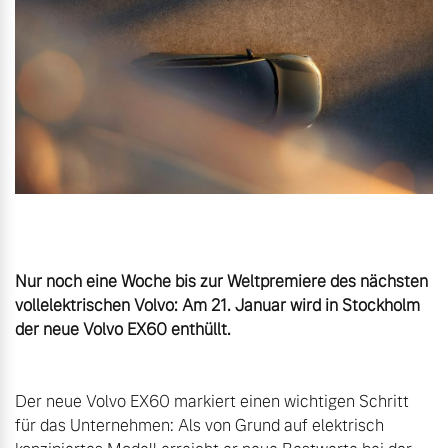
Gebrauchtwagen
Karriere
Unsere News & Events
Aktuelle Zubehörangebote
Zubehörkatalog
Aktuelle Serviceangebote
Nur noch eine Woche bis zur Weltpremiere des nächsten 
Service by Volvo
vollelektrischen Volvo: Am 21. Januar wird in Stockholm 
Der neue Volvo EX60 markiert einen wichtigen Schritt 
für das Unternehmen: Als von Grund auf elektrisch 