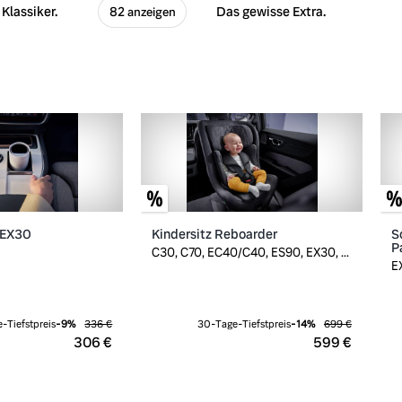
Klassiker.
Das gewisse Extra.
82 anzeigen
 EX30
Kindersitz Reboarder
S
P
C30, C70, EC40/C40, ES90, EX30, ...
E
-Tiefstpreis
-
9
%
336 €
30-Tage-Tiefstpreis
-
14
%
699 €
306 €
599 €