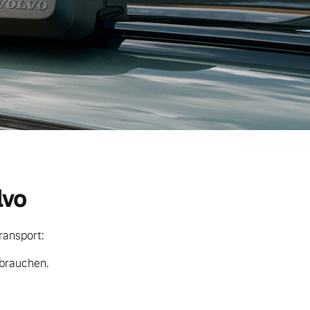
lvo
ransport:
 brauchen.