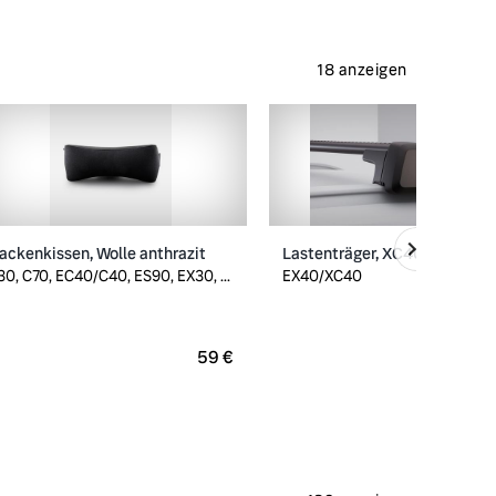
18 anzeigen
ackenkissen, Wolle anthrazit
Lastenträger, XC40/EX40
30, C70, EC40/C40, ES90, EX30, ...
EX40/XC40
59 €
2