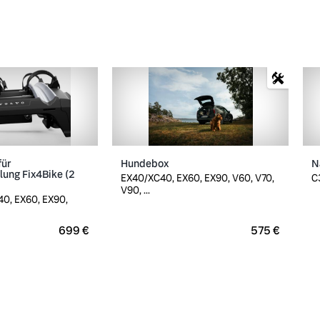
für
Hundebox
N
ung Fix4Bike (2
EX40/XC40, EX60, EX90, V60, V70,
C
V90, ...
0, EX60, EX90,
699 €
575 €