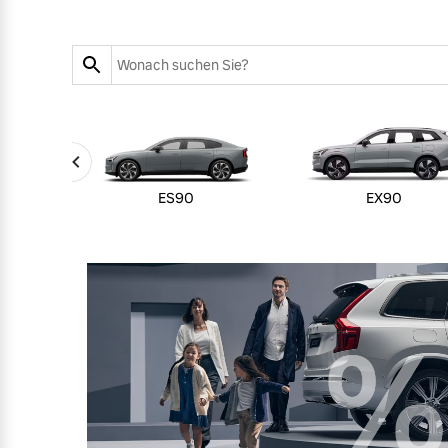
Aktuelle Zubehörangebote
Zubehörkatalog
Aktuelle Serviceangebote
ES90
EX90
Service by Volvo