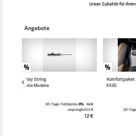
Unser Zubehör für Ihren 
Angebote
Key String
Komfortpaket
Alle Modelle
EX30
30-Tage-Tiefstpreis
-
8
%
13 €
ursprünglich
13 €
30-Tage
12 €