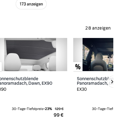
173 anzeigen
28 anzeigen
onnenschutzblende
Sonnenschutzblende
anoramadach, Dawn, EX90
Panoramadach, EX30
X90
EX30
30-Tage-Tiefstpreis
-
23
%
129 €
30-Tage-Tiefstpreis
-
23
%
99 €