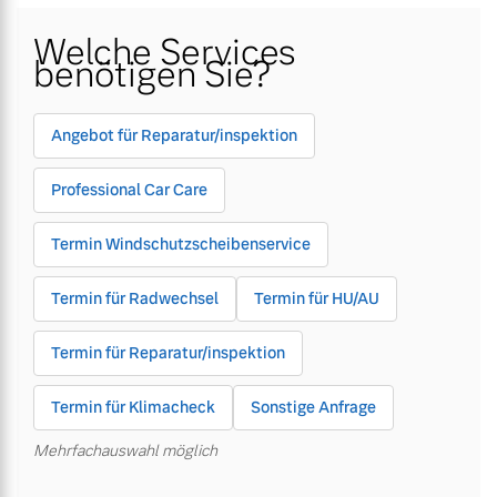
Welche Services
Gebrauchtwagen
Unsere News & Events
Gebrauchtwagen
Unsere News & Events
benötigen Sie?
Aktuelle Zubehörangebote
Aktuelle Zubehörangebote
Angebot für Reparatur/inspektion
Zubehörkatalog
Zubehörkatalog
Professional Car Care
Termin Windschutzscheibenservice
Aktuelle Serviceangebote
Aktuelle Serviceangebote
Termin für Radwechsel
Termin für HU/AU
Service by Volvo
Service by Volvo
Termin für Reparatur/inspektion
Termin für Klimacheck
Sonstige Anfrage
Mehrfachauswahl möglich