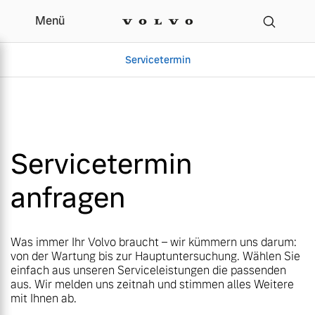
Menü
Menü
Ihr Volvo Servicetermin
Servicetermin
Servicetermin
Servicetermin
Servicetermin
anfragen
Aktuelle Zubehörangebote
Über uns
Aktuelle Zubehörangebote
Über uns
Was immer Ihr Volvo braucht – wir kümmern uns darum:
von der Wartung bis zur Hauptuntersuchung. Wählen Sie
einfach aus unseren Serviceleistungen die passenden
aus. Wir melden uns zeitnah und stimmen alles Weitere
mit Ihnen ab.
Volvo Gebrauchtwagenbörse
Unser Team
Volvo Gebrauchtwagenbörse
Unser Team