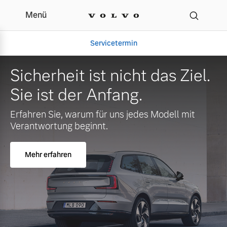
Menü
Servicetermin
Sicherheit ist nicht das Ziel.
Sie ist der Anfang.
Erfahren Sie, warum für uns jedes Modell mit
Verantwortung beginnt.
Mehr erfahren
Aktuelle Zubehörangebote
Über uns
Volvo Gebrauchtwagenbörse
Unser Team