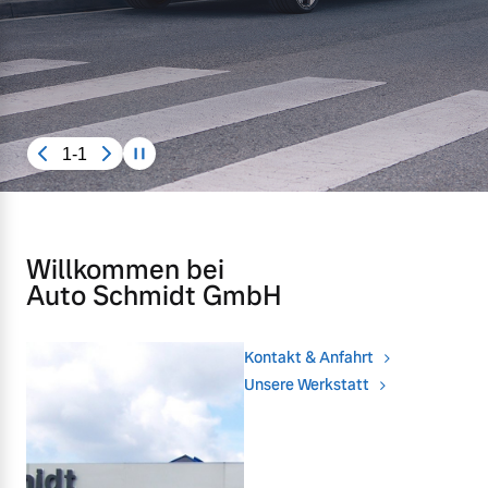
Gebrauchtwagen
Unsere News & Events
Aktuelle Zubehörangebote
1-1
Zubehörkatalog
Aktuelle Serviceangebote
Willkommen bei
Auto Schmidt GmbH
Service by Volvo
Kontakt & Anfahrt
Unsere Werkstatt