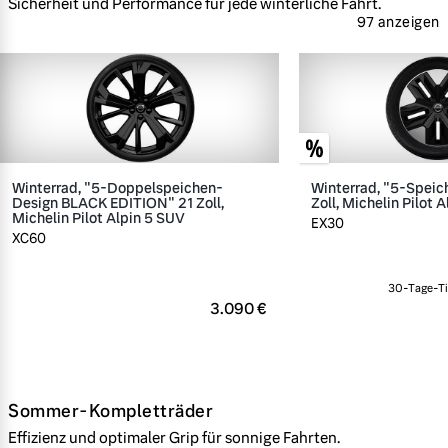
Sicherheit und Performance für jede winterliche Fahrt.
97 anzeigen
Winterrad, "5-Doppelspeichen-
Winterrad, "5-Speic
Design BLACK EDITION" 21 Zoll,
Zoll, Michelin Pilot A
Michelin Pilot Alpin 5 SUV
EX30
XC60
30-Tage-Ti
3.090 €
Sommer-Kompletträder
Effizienz und optimaler Grip für sonnige Fahrten.