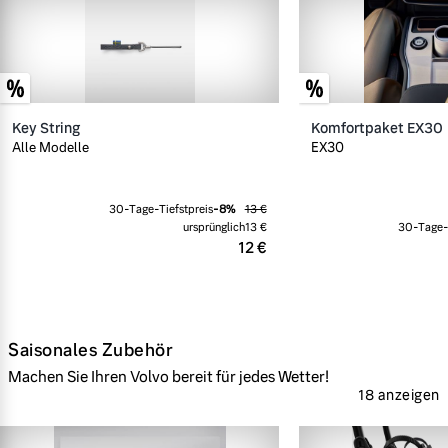
Key String
Komfortpaket EX30
Alle Modelle
EX30
30-Tage-Tiefstpreis
-
8
%
13 €
ursprünglich
13 €
30-Tage-T
12 €
Saisonales Zubehör
Machen Sie Ihren Volvo bereit für jedes Wetter!
18 anzeigen