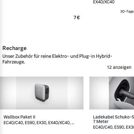
EX40/XC40
30-Tage-
7 €
Recharge
Unser Zubehör für reine Elektro- und Plug-in Hybrid-
Fahrzeuge.
12 anzeigen
Wallbox Paket II
Ladekabel Schuko-St
7 Meter
EC40/C40, ES90, EX30, EX40/XC40, ...
EC40/C40, ES90, EX30