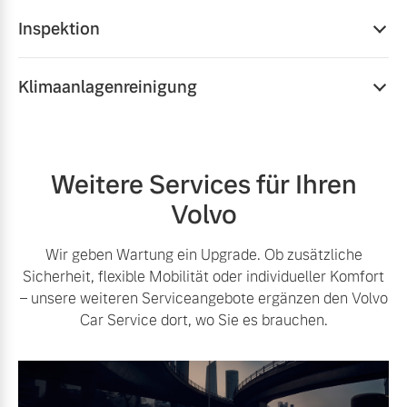
Inspektion
Mehr als Routine: Unsere Inspektionen sind ein
Klimaanlagenreinigung
Qualitätsversprechen, das Leistung, Sicherheit und
Langlebigkeit erhält. Jede Inspektion umfasst
Mit diesem Serviceangebot sorgen wir nicht nur für
Softwareupdates, eine erweiterte Volvo
Langanhaltend gute Luftqualität und ein gutes
Ersatzteilgarantie und zwölf Monate Mobilitätsgarantie.
Raumklima, in Ihrem Volvo, sondern auch für eine
Weitere Services für Ihren
höhere Wirtschaftlichkeit durch eine bessere Effizienz
Mehr erfahren
Volvo
auch bei höheren Temperaturen.
Mehr erfahren
Wir geben Wartung ein Upgrade. Ob zusätzliche
Sicherheit, flexible Mobilität oder individueller Komfort
– unsere weiteren Serviceangebote ergänzen den Volvo
Car Service dort, wo Sie es brauchen.