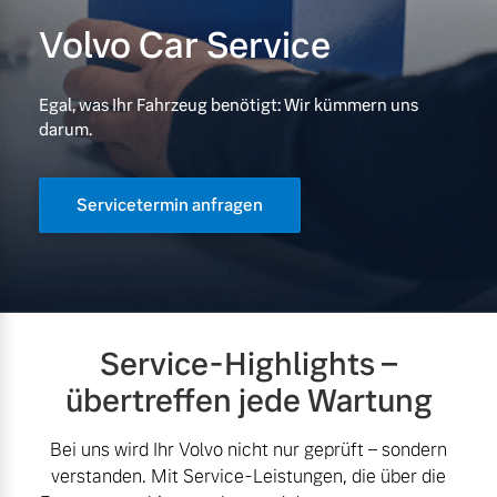
Volvo Car Service
Unsere News & Events
Aktuelle Zubehörangebote
Egal, was Ihr Fahrzeug benötigt: Wir kümmern uns
Zubehörkatalog
darum.
Servicetermin anfragen
Aktuelle Serviceangebote
Service by Volvo
Service-Highlights –
übertreffen jede Wartung
Bei uns wird Ihr Volvo nicht nur geprüft – sondern
verstanden. Mit Service-Leistungen, die über die