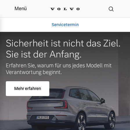
Menü
Ihr Volvo Servicepartner
Servicetermin
Sicherheit ist nicht das Ziel.
Sie ist der Anfang.
Erfahren Sie, warum für uns jedes Modell mit
Verantwortung beginnt.
Mehr erfahren
Aktuelle Zubehörangebote
Über uns
Gebrauchtwagen
Unser Team