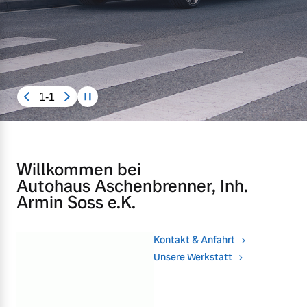
Unsere News & Events
Aktuelle Zubehörangebote
Zubehörkatalog
1-1
Aktuelle Serviceangebote
Service by Volvo
Willkommen bei
Autohaus Aschenbrenner, Inh.
Armin Soss e.K.
Kontakt & Anfahrt
Unsere Werkstatt