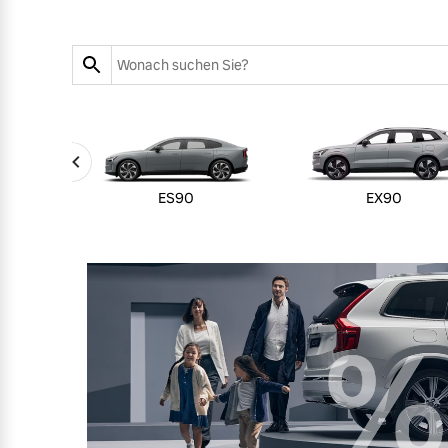
Zubehörkatalog
Aktuelle Serviceangebote
Service by Volvo
ES90
EX90