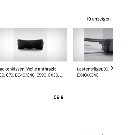
18 anzeigen
ackenkissen, Wolle anthrazit
Lastenträger, XC40/EX40
30, C70, EC40/C40, ES90, EX30, ...
EX40/XC40
59 €
2