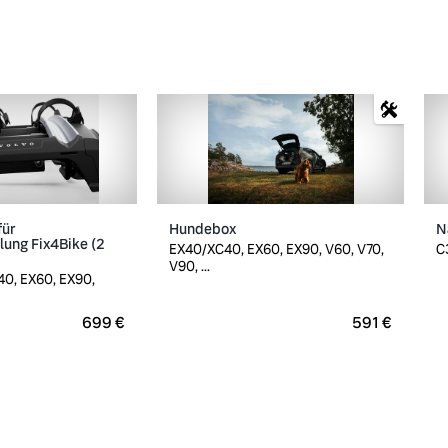
für
Hundebox
N
ung Fix4Bike (2
EX40/XC40, EX60, EX90, V60, V70,
C
V90, ...
0, EX60, EX90,
699 €
591 €