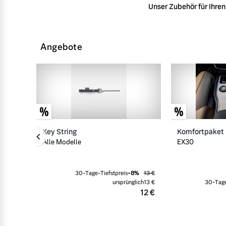
Unser Zubehör für Ihren 
Angebote
Key String
Komfortpaket
Alle Modelle
EX30
30-Tage-Tiefstpreis
-
8
%
13 €
ursprünglich
13 €
30-Tage
12 €