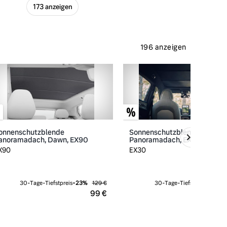
173 anzeigen
196 anzeigen
onnenschutzblende
Sonnenschutzblende
anoramadach, Dawn, EX90
Panoramadach, EX30
X90
EX30
30-Tage-Tiefstpreis
-
23
%
129 €
30-Tage-Tiefstpreis
-
23
%
99 €