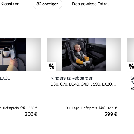
Klassiker.
Das gewisse Extra.
82 anzeigen
 EX30
Kindersitz Reboarder
S
P
C30, C70, EC40/C40, ES90, EX30, ...
E
-Tiefstpreis
-
9
%
336 €
30-Tage-Tiefstpreis
-
14
%
699 €
306 €
599 €