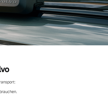
lvo
ransport:
 brauchen.