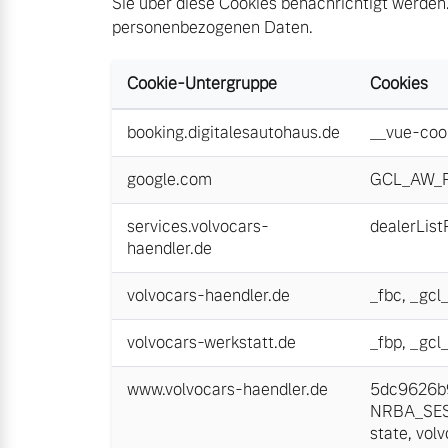
Sie über diese Cookies benachrichtigt werden.
personenbezogenen Daten.
Zubehörkatalog
Cookie-Untergruppe
Cookies
Aktuelle Serviceangebote
booking.digitalesautohaus.de
__vue-coo
Service by Volvo
google.com
GCL_AW_
services.volvocars-
dealerLis
haendler.de
volvocars-haendler.de
_fbc
,
_gcl
volvocars-werkstatt.de
_fbp
,
_gcl
www.volvocars-haendler.de
5dc9626b9
NRBA_SE
state
,
vol