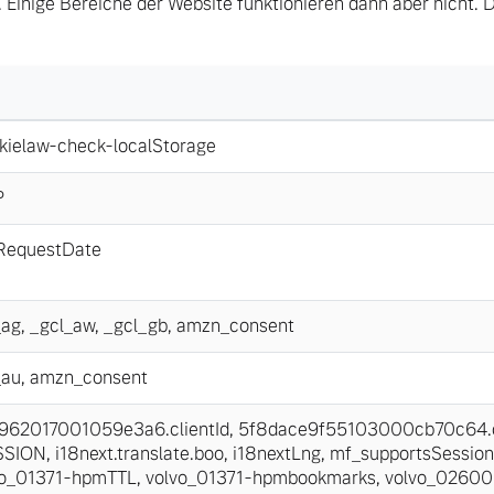
 Einige Bereiche der Website funktionieren dann aber nicht. 
kielaw-check-localStorage
P
tRequestDate
_ag
,
_gcl_aw
,
_gcl_gb
,
amzn_consent
_au
,
amzn_consent
62017001059e3a6.clientId
,
5f8dace9f55103000cb70c64.cl
SSION
,
i18next.translate.boo
,
i18nextLng
,
mf_supportsSession
vo_01371-hpmTTL
,
volvo_01371-hpmbookmarks
,
volvo_0260