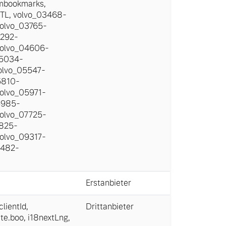
mbookmarks
,
TL
,
volvo_03468-
olvo_03765-
4292-
olvo_04606-
05034-
olvo_05547-
5810-
olvo_05971-
5985-
olvo_07725-
7825-
olvo_09317-
9482-
Erstanbieter
ientId
,
Drittanbieter
ate.boo
,
i18nextLng
,