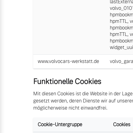
lastExtern
volvo_01
hpmbookm
hpmTTL
,
v
hpmbookm
hpmTTL
,
v
hpmbookm
widget_uu
www.volvocars-werkstatt.de
volvo_gar
Funktionelle Cookies
Mit diesen Cookies ist die Website in der Lage
gesetzt werden, deren Dienste wir auf unseren
möglicherweise nicht einwandfrei.
Cookie-Untergruppe
Cookies