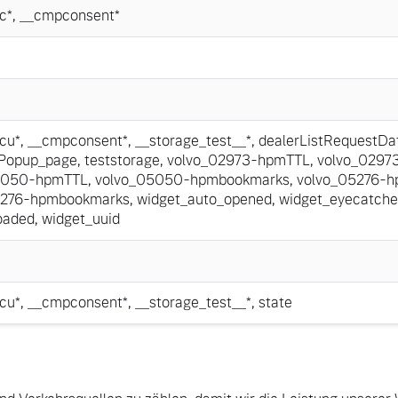
c*
,
__cmpconsent*
cu*
,
__cmpconsent*
,
__storage_test__*
,
dealerListRequestDa
nPopup_page
,
teststorage
,
volvo_02973-hpmTTL
,
volvo_0297
5050-hpmTTL
,
volvo_05050-hpmbookmarks
,
volvo_05276-
5276-hpmbookmarks
,
widget_auto_opened
,
widget_eyecatche
oaded
,
widget_uuid
cu*
,
__cmpconsent*
,
__storage_test__*
,
state