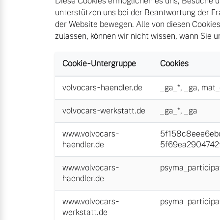
Diese Cookies ermöglichen es uns, Besuche un
unterstützen uns bei der Beantwortung der Fr
der Website bewegen. Alle von diesen Cookies
zulassen, können wir nicht wissen, wann Sie 
Cookie-Untergruppe
Cookies
volvocars-haendler.de
_ga_*
,
_ga
,
mat_
volvocars-werkstatt.de
_ga_*
,
_ga
www.volvocars-
5f158c8eee6ebc
haendler.de
5f69ea2904742f
www.volvocars-
psyma_participa
haendler.de
www.volvocars-
psyma_participa
werkstatt.de