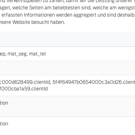
d Verkehrsquellen zu zählen, damit wir die Leistung unserer
agen, welche Seiten am beliebtesten sind, welche am wenigs
 erfassten Informationen werden aggregiert und sind deshalb
unsere Website besucht haben.
ep
,
mat_seg
,
mat_tel
000d628499.clientId
,
5f4f64947b0654000c3a0d26.client
000cba1a59.clientId
tion
tion