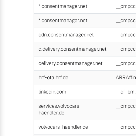
*.consentmanager.net
__cmpcc
*.consentmanager.net
__cmpcc
cdn.consentmanager.net
__cmpcc
d.delivery.consentmanager.net
__cmpcc
delivery.consentmanager.net
__cmpcc
hrf-ota.hrf.de
ARRAffin
linkedin.com
__cf_bm
services.volvocars-
__cmpcc
haendler.de
volvocars-haendler.de
__cmpcc