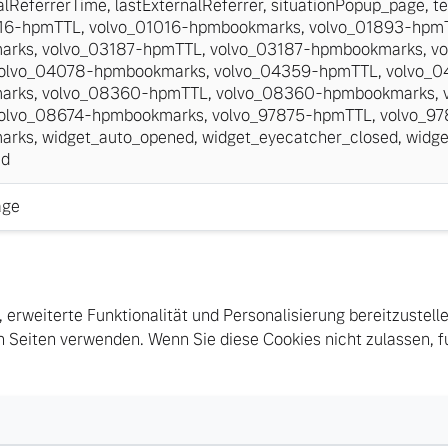
alReferrerTime
,
lastExternalReferrer
,
situationPopup_page
,
te
016-hpmTTL
,
volvo_01016-hpmbookmarks
,
volvo_01893-hpm
arks
,
volvo_03187-hpmTTL
,
volvo_03187-hpmbookmarks
,
vo
olvo_04078-hpmbookmarks
,
volvo_04359-hpmTTL
,
volvo_0
arks
,
volvo_08360-hpmTTL
,
volvo_08360-hpmbookmarks
,
olvo_08674-hpmbookmarks
,
volvo_97875-hpmTTL
,
volvo_97
arks
,
widget_auto_opened
,
widget_eyecatcher_closed
,
widge
id
age
, erweiterte Funktionalität und Personalisierung bereitzustell
 Seiten verwenden. Wenn Sie diese Cookies nicht zulassen, fu