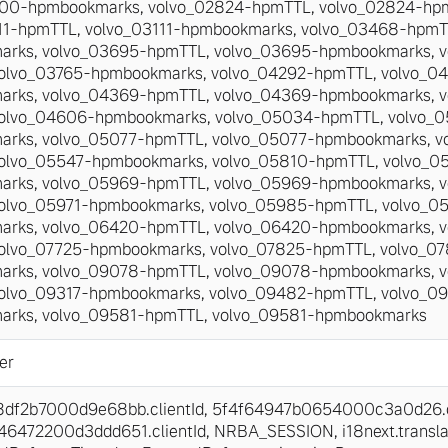
600-hpmbookmarks
,
volvo_02824-hpmTTL
,
volvo_02824-hp
11-hpmTTL
,
volvo_03111-hpmbookmarks
,
volvo_03468-hpmT
arks
,
volvo_03695-hpmTTL
,
volvo_03695-hpmbookmarks
,
v
olvo_03765-hpmbookmarks
,
volvo_04292-hpmTTL
,
volvo_0
arks
,
volvo_04369-hpmTTL
,
volvo_04369-hpmbookmarks
,
v
olvo_04606-hpmbookmarks
,
volvo_05034-hpmTTL
,
volvo_
arks
,
volvo_05077-hpmTTL
,
volvo_05077-hpmbookmarks
,
v
olvo_05547-hpmbookmarks
,
volvo_05810-hpmTTL
,
volvo_0
arks
,
volvo_05969-hpmTTL
,
volvo_05969-hpmbookmarks
,
v
olvo_05971-hpmbookmarks
,
volvo_05985-hpmTTL
,
volvo_0
arks
,
volvo_06420-hpmTTL
,
volvo_06420-hpmbookmarks
,
v
olvo_07725-hpmbookmarks
,
volvo_07825-hpmTTL
,
volvo_0
arks
,
volvo_09078-hpmTTL
,
volvo_09078-hpmbookmarks
,
v
olvo_09317-hpmbookmarks
,
volvo_09482-hpmTTL
,
volvo_0
arks
,
volvo_09581-hpmTTL
,
volvo_09581-hpmbookmarks
er
df2b7000d9e68bb.clientId
,
5f4f64947b0654000c3a0d26.cl
6472200d3ddd651.clientId
,
NRBA_SESSION
,
i18next.transl