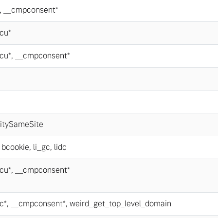
,
__cmpconsent*
cu*
cu*
,
__cmpconsent*
itySameSite
,
bcookie
,
li_gc
,
lidc
cu*
,
__cmpconsent*
c*
,
__cmpconsent*
,
weird_get_top_level_domain