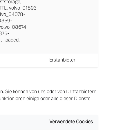
ststorage
,
TTL
,
volvo_01893-
lvo_04078-
4359-
volvo_08674-
875-
t_loaded
,
Erstanbieter
en. Sie können von uns oder von Drittanbietern
nktionieren einige oder alle dieser Dienste
Verwendete Cookies