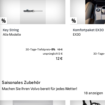
Key String
Komfortpaket EX30
Alle Modelle
EX30
30-Tage-Tiefstpreis
-
8
%
13 €
ursprünglich
13 €
30-Tage-T
12 €
Saisonales Zubehör
Machen Sie Ihren Volvo bereit für jedes Wetter!
18 anzeigen