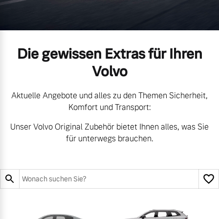
Gebrauchtwagen
Unsere News & Events
Die gewissen Extras für Ihren
Aktuelle Zubehörangebote
Volvo
Zubehörkatalog
Aktuelle Angebote und alles zu den Themen Sicherheit,
Komfort und Transport:
Aktuelle Serviceangebote
Unser Volvo Original Zubehör bietet Ihnen alles, was Sie
für unterwegs brauchen.
Service by Volvo