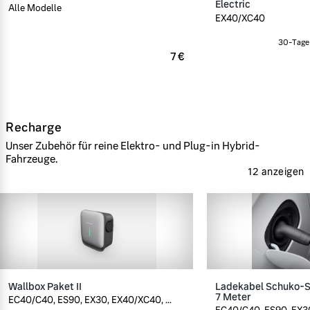
Electric
Alle Modelle
EX40/XC40
30-Tage-
7 €
Recharge
Unser Zubehör für reine Elektro- und Plug-in Hybrid-
Fahrzeuge.
12 anzeigen
Wallbox Paket II
Ladekabel Schuko-St
7 Meter
EC40/C40, ES90, EX30, EX40/XC40, ...