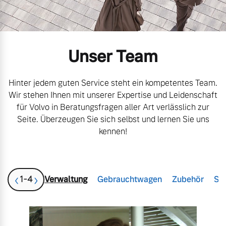
Gebrauchtwagen
Unsere News & Events
Unser Team
Aktuelle Zubehörangebote
Zubehörkatalog
Hinter jedem guten Service steht ein kompetentes Team.
Wir stehen Ihnen mit unserer Expertise und Leidenschaft
für Volvo in Beratungsfragen aller Art verlässlich zur
Seite. Überzeugen Sie sich selbst und lernen Sie uns
Aktuelle Serviceangebote
kennen!
Service by Volvo
‹
›
1
-
4
Verwaltung
Gebrauchtwagen
Zubehör
Ser