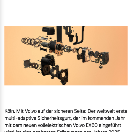
Gebrauchtwagen
Unsere News & Events
Aktuelle Zubehörangebote
Zubehörkatalog
Aktuelle Serviceangebote
Service by Volvo
Köln. Mit Volvo auf der sicheren Seite: Der weltweit erste 
multi-adaptive Sicherheitsgurt, der im kommenden Jahr 
mit dem neuen vollelektrischen Volvo EX60 eingeführt 