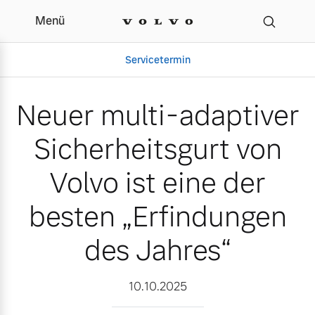
Menü
Neuer multi-adaptiver Si
Servicetermin
Neuer multi-adaptiver
Sicherheitsgurt von
Volvo ist eine der
besten „Erfindungen
des Jahres“
Aktuelle Zubehörangebote
Über uns
10.10.2025
Volvo Gebrauchtwagenbörse
Unser Team