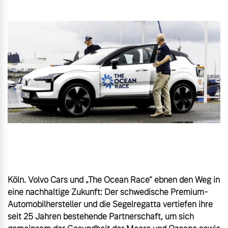
Gebrauchtwagen
Unsere News & Events
Aktuelle Zubehörangebote
Zubehörkatalog
Aktuelle Serviceangebote
Service by Volvo
Köln. Volvo Cars und „The Ocean Race“ ebnen den Weg in 
eine nachhaltige Zukunft: Der schwedische Premium-
Automobilhersteller und die Segelregatta vertiefen ihre 
seit 25 Jahren bestehende Partnerschaft, um sich 