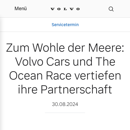
Menü
Zum Wohle der Meere: Vo
Servicetermin
Zum Wohle der Meere:
Volvo Cars und The
Ocean Race vertiefen
ihre Partnerschaft
Aktuelle Zubehörangebote
Über uns
30.08.2024
Volvo Gebrauchtwagenbörse
Unser Team