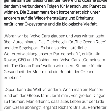
gemeinsam der Gesundheit der Meere und Ozeane sowie 
der damit verbundenen Folgen für Mensch und Planet zu 
widmen. Die Zusammenarbeit konzentriert sich unter 
anderem auf die Wiederherstellung und Erhaltung 
natürlicher Ökosysteme und die biologische Vielfalt.
„Woran wir bei Volvo Cars glauben und was wir tun, geht 
über Autos hinaus. Das Gleiche gilt für ‚The Ocean Race‘ 
und den Segelsport. Es ist also eine natürliche 
Weiterentwicklung unserer Partnerschaft“, erklärt Jim 
Rowan, CEO und Präsident von Volvo Cars. „Gemeinsam 
mit ‚The Ocean Race‘ wollen wir unsere Stimme für die 
Gesundheit der Meere und die Rechte der Ozeane 
erheben.“

 „Sport kann die Welt verändern. Wenn man ein Rennen 
rund um den Globus fährt, lernt man, von großen Dingen 
zu träumen. Man erkennt, dass alles Leben auf der Erde 
vom Ozean abhängt“, ergänzt Richard Brisius, Rennleiter 