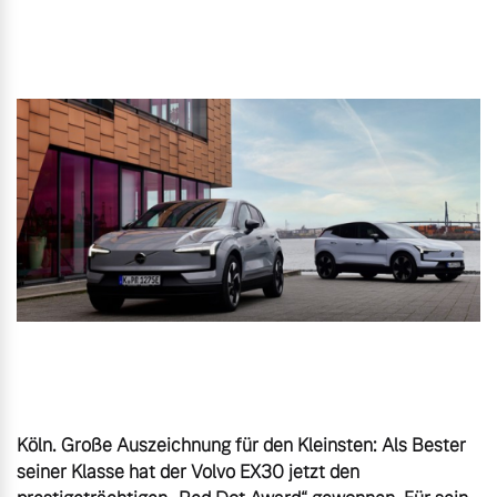
Gebrauchtwagen
Unsere News & Events
Aktuelle Zubehörangebote
Zubehörkatalog
Aktuelle Serviceangebote
Service by Volvo
Köln. Große Auszeichnung für den Kleinsten: Als Bester 
seiner Klasse hat der Volvo EX30 jetzt den 