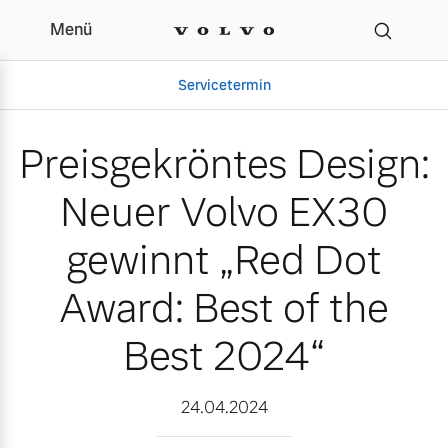
Menü
Preisgekröntes Design: 
Servicetermin
Preisgekröntes Design:
Neuer Volvo EX30
gewinnt „Red Dot
Award: Best of the
Best 2024“
Aktuelle Zubehörangebote
Über uns
24.04.2024
Volvo Gebrauchtwagenbörse
Unser Team