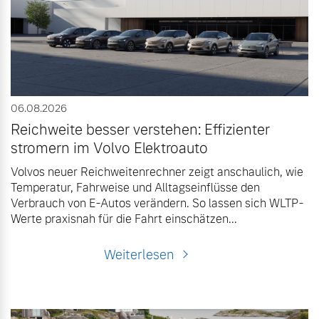
Gebrauchtwagen
Unsere News & Events
Aktuelle Zubehörangebote
06.08.2026
Zubehörkatalog
Reichweite besser verstehen: Effizienter
stromern im Volvo Elektroauto
Aktuelle Serviceangebote
Volvos neuer Reichweitenrechner zeigt anschaulich, wie
Temperatur, Fahrweise und Alltagseinflüsse den
Verbrauch von E-Autos verändern. So lassen sich WLTP-
Service by Volvo
Werte praxisnah für die Fahrt einschätzen...
Weiterlesen