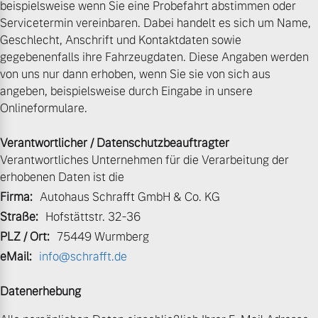
beispielsweise wenn Sie eine Probefahrt abstimmen oder
Servicetermin vereinbaren. Dabei handelt es sich um Name,
Gebrauchtwagen
Unsere News & Events
Geschlecht, Anschrift und Kontaktdaten sowie
gegebenenfalls ihre Fahrzeugdaten. Diese Angaben werden
von uns nur dann erhoben, wenn Sie sie von sich aus
Aktuelle Zubehörangebote
angeben, beispielsweise durch Eingabe in unsere
Onlineformulare.
Zubehörkatalog
Verantwortlicher / Datenschutzbeauftragter
Verantwortliches Unternehmen für die Verarbeitung der
Aktuelle Serviceangebote
erhobenen Daten ist die
Firma:
Autohaus Schrafft GmbH & Co. KG
Service by Volvo
Straße:
Hofstättstr. 32-36
PLZ / Ort:
75449 Wurmberg
eMail:
info@schrafft.de
Datenerhebung