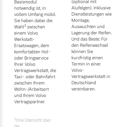
(optional mit
Basismodul
Alufelgen). Inklusive
notwendig ist, in
Dienstleistungen wie
vollem Umfang mobil.
Montage,
Sie haben dabei die
3
Auswuchten und
Wahl
zwischen
Lagerung der Reifen.
einem Volvo
Und das Beste: Für
Werkstatt-
den Reifenwechsel
Ersatzwagen, dem
können Sie
komfortablen Hol-
kurzfristig einen
oder Bringservice
Termin in einer
Ihrer Volvo
Volvo-
Vertragswerkstatt, die
Vertragswerkstatt in
Taxi- oder Bahnfahrt
Deutschland
zwischen Ihrem
vereinbaren.
Wohn-/Arbeitsort
und Ihrem Volvo
Vertragspartner.
3
Eine Übersicht über
die