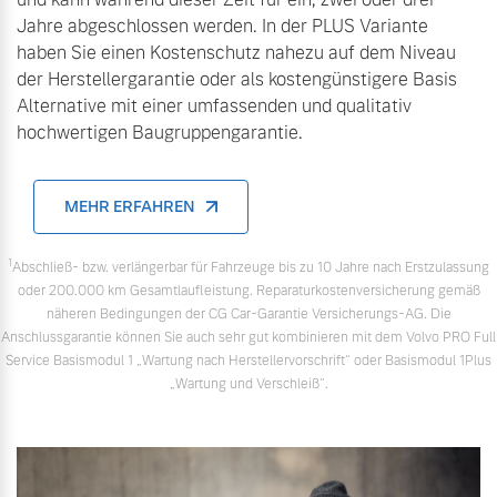
Jahre abgeschlossen werden. In der PLUS Variante
haben Sie einen Kostenschutz nahezu auf dem Niveau
der Herstellergarantie oder als kostengünstigere Basis
Alternative mit einer umfassenden und qualitativ
hochwertigen Baugruppengarantie.
MEHR ERFAHREN
1
Abschließ- bzw. verlängerbar für Fahrzeuge bis zu 10 Jahre nach Erstzulassung
oder 200.000 km Gesamtlaufleistung. Reparaturkostenversicherung gemäß
näheren Bedingungen der CG Car-Garantie Versicherungs-AG. Die
Anschlussgarantie können Sie auch sehr gut kombinieren mit dem Volvo PRO Full
Service Basismodul 1 „Wartung nach Herstellervorschrift“ oder Basismodul 1Plus
„Wartung und Verschleiß“.