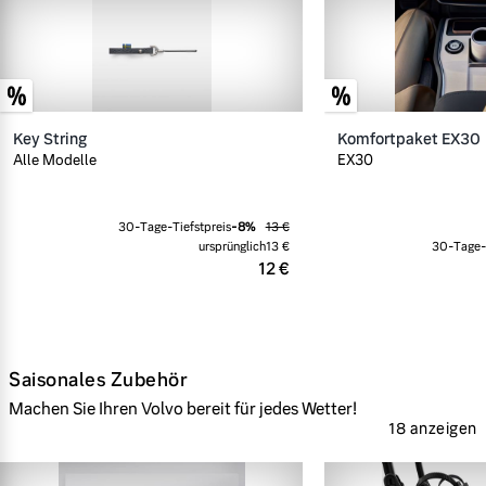
Key String
Komfortpaket EX30
Alle Modelle
EX30
30-Tage-Tiefstpreis
-
8
%
13 €
ursprünglich
13 €
30-Tage-T
12 €
Saisonales Zubehör
Machen Sie Ihren Volvo bereit für jedes Wetter!
18 anzeigen