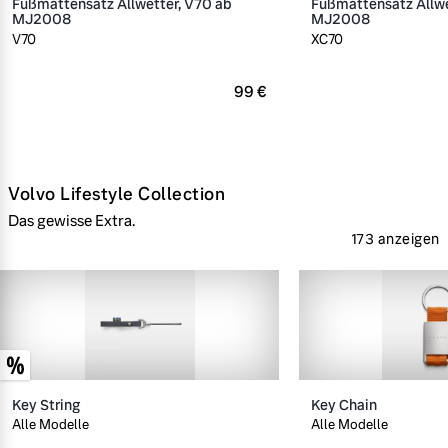
Fußmattensatz Allwetter, V70 ab
Fußmattensatz Allwe
MJ2008
MJ2008
V70
XC70
99 €
Volvo Lifestyle Collection
Das gewisse Extra.
173 anzeigen
Key String
Key Chain
Alle Modelle
Alle Modelle