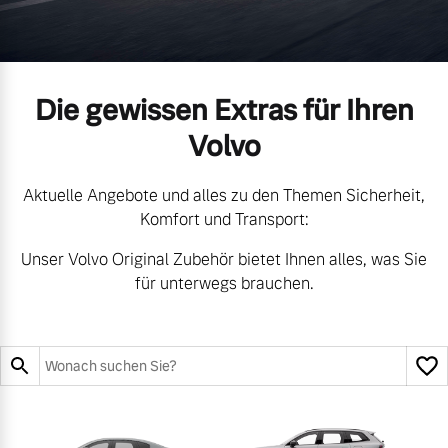
Unsere News & Events
Aktuelle Zubehörangebote
Die gewissen Extras für Ihren
Zubehörkatalog
Volvo
Aktuelle Serviceangebote
Aktuelle Angebote und alles zu den Themen Sicherheit,
Komfort und Transport:
Service by Volvo
Unser Volvo Original Zubehör bietet Ihnen alles, was Sie
für unterwegs brauchen.