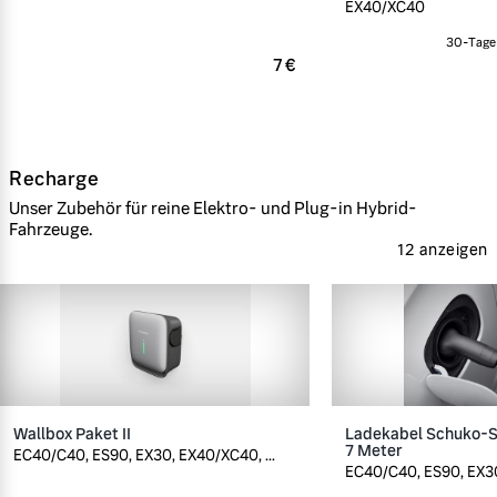
EX40/XC40
30-Tage-
7 €
Recharge
Unser Zubehör für reine Elektro- und Plug-in Hybrid-
Fahrzeuge.
12 anzeigen
Wallbox Paket II
Ladekabel Schuko-St
7 Meter
EC40/C40, ES90, EX30, EX40/XC40, ...
EC40/C40, ES90, EX30