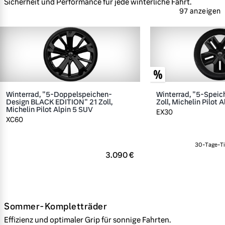
Sicherheit und Performance für jede winterliche Fahrt.
97 anzeigen
Winterrad, "5-Doppelspeichen-
Winterrad, "5-Speic
Design BLACK EDITION" 21 Zoll,
Zoll, Michelin Pilot A
Michelin Pilot Alpin 5 SUV
EX30
XC60
30-Tage-Ti
3.090 €
Sommer-Kompletträder
Effizienz und optimaler Grip für sonnige Fahrten.