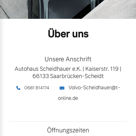
Unsere News & Events
Aktuelle Zubehörangebote
Über uns
Zubehörkatalog
Aktuelle Serviceangebote
Unsere Anschrift
Autohaus Scheidhauer e.K.
|
Kaiserstr. 119
|
Service by Volvo
66133 Saarbrücken-Scheidt
Volvo-Scheidhauer@t-
0681 814174
online.de
Öffnungszeiten