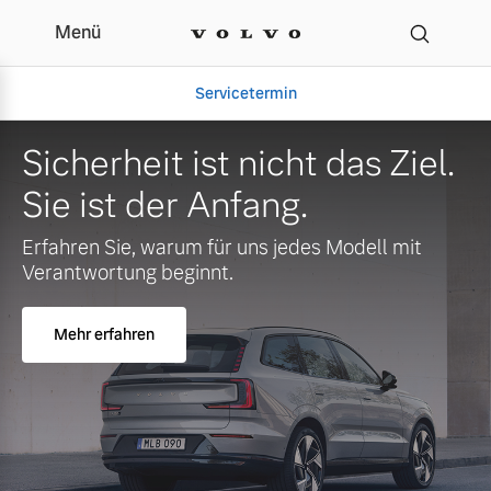
Menü
Ihr Volvo Servicepartner
Servicetermin
Sicherheit ist nicht das Ziel.
Sie ist der Anfang.
Erfahren Sie, warum für uns jedes Modell mit
Verantwortung beginnt.
Mehr erfahren
Aktuelle Zubehörangebote
Über uns
Gebrauchtwagen
Unser Team