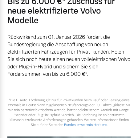
Bis zu 6.000 €⁠* Zuschuss für
neue elektrifizierte Volvo
Modelle
Rückwirkend zum 01. Januar 2026 fördert die
Bundesregierung die Anschaffung von neuen
elektrifizierten Fahrzeugen für Privat-kunden. Holen
Sie sich noch heute einen neuen vollelektrischen Volvo
oder Plug-in-Hybrid und sichern Sie sich
Fördersummen von bis zu 6.000 €⁠*.
*Die E‑Auto-Förderung gilt nur für Privatkunden beim Kauf oder Leasing eines
erstmals in Deutschland zugelassenen Neufahrzeugs der EU-Fahrzeugklasse M1
mit rein batterieelektrischem Antrieb, batterieelektrischem Antrieb mit Range-
Extender oder Plug-in-Hybrid-Antrieb. Die Förderung ist an bestimmte
klimaschutzrelevante Anforderungen gebunden. Weitere Informationen finden
Sie auf der Seite des
Bundesumweltministeriums.