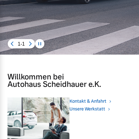
Unsere News & Events
Aktuelle Zubehörangebote
Zubehörkatalog
1-1
Aktuelle Serviceangebote
Service by Volvo
Willkommen bei
Autohaus Scheidhauer e.K.
Kontakt & Anfahrt
Unsere Werkstatt