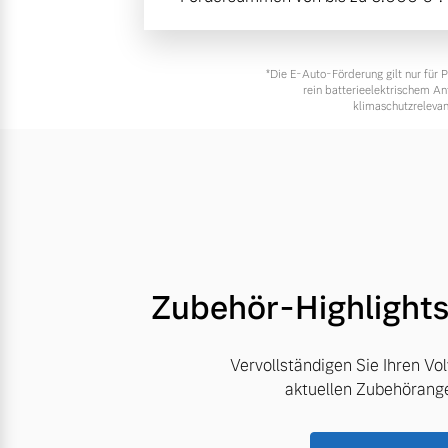
*Die E‑Auto-Förderung gilt nur für
rein batterieelektrischem A
klimaschutzrelevan
Zubehör-Highlight
Vervollständigen Sie Ihren Vo
aktuellen Zubehörang