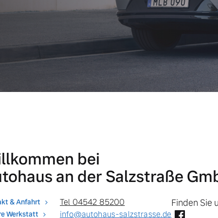
llkommen bei
tohaus an der Salzstraße Gm
Tel 04542 85200
Finden Sie 
kt & Anfahrt
info@autohaus-salzstrasse.de
e Werkstatt