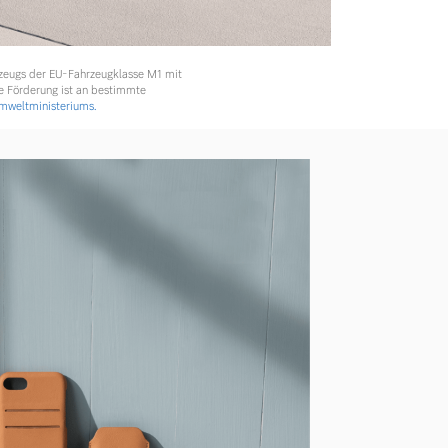
rzeugs der EU-Fahrzeugklasse M1 mit
e Förderung ist an bestimmte
weltministeriums.