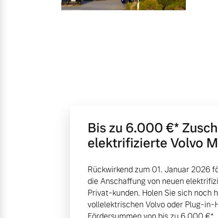
Zubehörkatalog
Aktuelle Serviceangebote
Service by Volvo
Bis zu 6.000 €⁠* Zusc
elektrifizierte Volvo 
Rückwirkend zum 01. Januar 2026 fö
die Anschaffung von neuen elektrifiz
Privat-kunden. Holen Sie sich noch 
vollelektrischen Volvo oder Plug-in-
Fördersummen von bis zu 6.000 €⁠*.