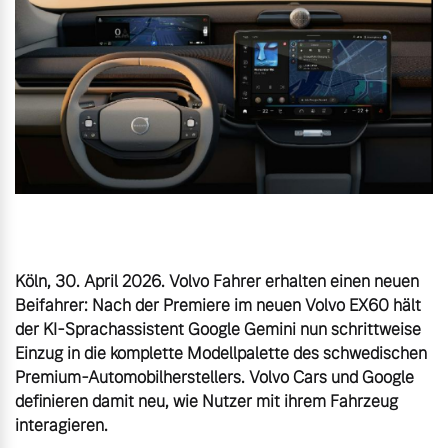
Gebrauchtwagen
Karriere
Unsere News & Events
Aktuelle Zubehörangebote
Zubehörkatalog
Aktuelle Serviceangebote
Köln, 30. April 2026. Volvo Fahrer erhalten einen neuen 
Service by Volvo
Beifahrer: Nach der Premiere im neuen Volvo EX60 hält 
der KI-Sprachassistent Google Gemini nun schrittweise 
Einzug in die komplette Modellpalette des schwedischen 
Premium-Automobilherstellers. Volvo Cars und Google 
definieren damit neu, wie Nutzer mit ihrem Fahrzeug 