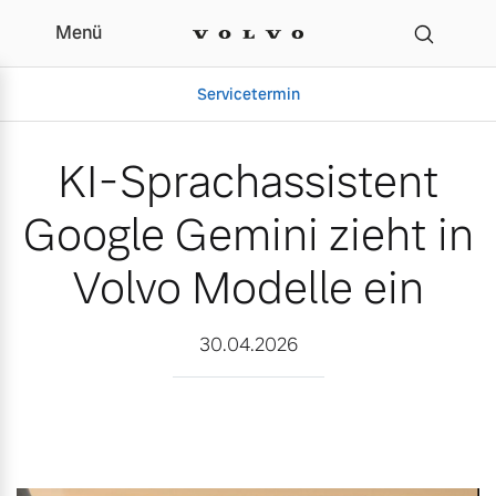
Menü
KI-Sprachassistent Googl
Servicetermin
KI-Sprachassistent
Google Gemini zieht in
Volvo Modelle ein
30.04.2026
Aktuelle Zubehörangebote
Über uns
Volvo Gebrauchtwagenbörse
Unser Team