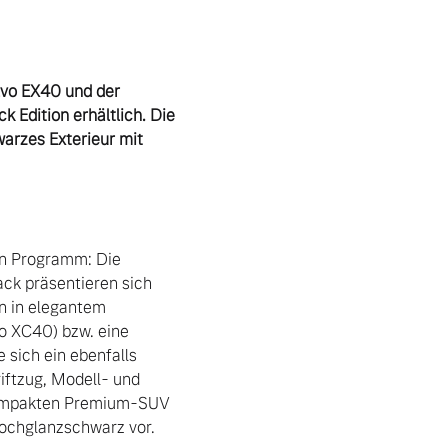
lvo EX40 und der 
Edition erhältlich. Die 
arzes Exterieur mit 
on Programm: Die 
ck präsentieren sich 
 in elegantem 
o XC40) bzw. eine 
sich ein ebenfalls 
ftzug, Modell- und 
kompakten Premium-SUV 
ochglanzschwarz vor.
