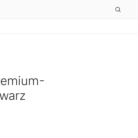
elle komplett in schwar
Premium-
hwarz