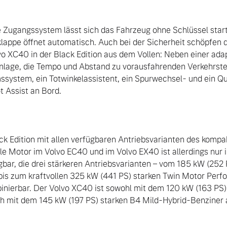
 Zugangssystem lässt sich das Fahrzeug ohne Schlüssel starte
appe öffnet automatisch. Auch bei der Sicherheit schöpfen d
o XC40 in der Black Edition aus dem Vollen: Neben einer adap
lage, die Tempo und Abstand zu vorausfahrenden Verkehrsteil
system, ein Totwinkelassistent, ein Spurwechsel- und ein Qu
t Assist an Bord.

ack Edition mit allen verfügbaren Antriebsvarianten des kompa
le Motor im Volvo EC40 und im Volvo EX40 ist allerdings nur i
gbar, die drei stärkeren Antriebsvarianten – vom 185 kW (252 P
is zum kraftvollen 325 kW (441 PS) starken Twin Motor Perf
inierbar. Der Volvo XC40 ist sowohl mit dem 120 kW (163 PS)
h mit dem 145 kW (197 PS) starken B4 Mild-Hybrid-Benziner al