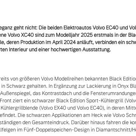
leganz geht nicht: Die beiden Elektroautos Volvo EC40 und Vo
ne Volvo XC40 sind zum Modelljahr 2025 erstmals in der Black 
e, deren Produktion im April 2024 anläuft, verbinden ein schw
ten Interieur und einer hochwertigen Ausstattung.
reits von größeren Volvo Modellreihen bekannten Black Editi
 in Schwarz gehalten. In Ergänzung zur Lackierung in Onyx Bla
e Außenspiegel, das Kontrastdach und die Fensterumrandungen
ont ziert ein schwarzer Black Edition Sport-Kühlergrill (Volv
ühlergrillblende (Volvo EX40 und Volvo EC40), in deren Mitte 
findet. Die schwarzen Applikationen am Heck wie Volvo Schri
ständigen den Gesamteindruck. Darüber hinaus fahren die 
llfelgen im Fünf-Doppelspeichen-Design in Diamantschnitt/H