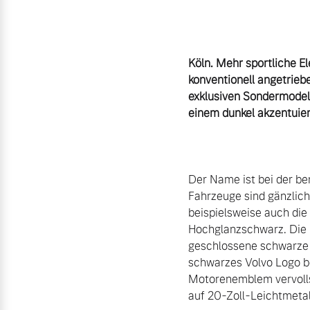
Aktuelle Zubehörangebote
Zubehörkatalog
Köln. Mehr sportliche E
konventionell angetriebe
exklusiven Sondermodell
einem dunkel akzentuier
Aktuelle Serviceangebote
Service by Volvo
Der Name ist bei der be
Fahrzeuge sind gänzlich
beispielsweise auch di
Hochglanzschwarz. Die Fr
geschlossene schwarze K
schwarzes Volvo Logo be
Motorenemblem vervoll
auf 20-Zoll-Leichtmeta