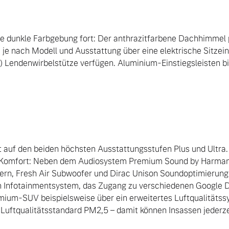
 die dunkle Farbgebung fort: Der anthrazitfarbene Dachhimmel 
e je nach Modell und Ausstattung über eine elektrische Sitzei
e) Lendenwirbelstütze verfügen. Aluminium-Einstiegsleisten bi
t auf den beiden höchsten Ausstattungsstufen Plus und Ultra. 
 Komfort: Neben dem Audiosystem Premium Sound by Harman
ern, Fresh Air Subwoofer und Dirac Unison Soundoptimierung
 Infotainmentsystem, das Zugang zu verschiedenen Google Di
emium-SUV beispielsweise über ein erweitertes Luftqualitätss
 Luftqualitätsstandard PM2,5 – damit können Insassen jederze