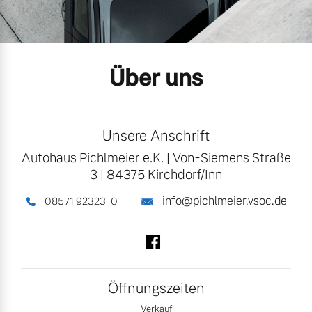
Gebrauchtwagen
Unsere News & Events
Über uns
Aktuelle Zubehörangebote
Zubehörkatalog
Unsere Anschrift
Autohaus Pichlmeier e.K.
|
Von-Siemens Straße
Aktuelle Serviceangebote
3
|
84375 Kirchdorf/Inn
Service by Volvo
info@pichlmeier.vsoc.de
08571 92323-0
Folgen Sie uns auf Facebook
Öffnungszeiten
Verkauf