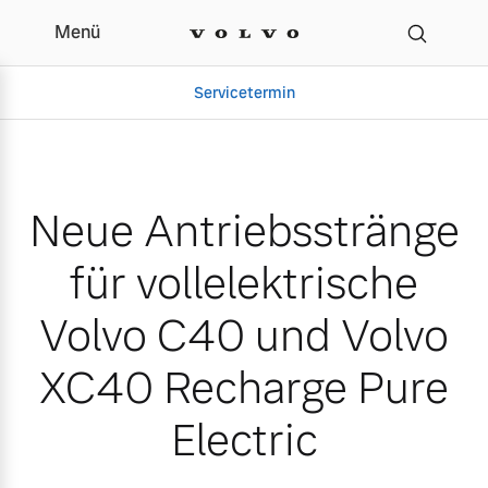
Menü
Neue Antriebsstränge für
Servicetermin
Neue Antriebsstränge
für vollelektrische
Volvo C40 und Volvo
XC40 Recharge Pure
Aktuelle Zubehörangebote
Über uns
Electric
Volvo Gebrauchtwagenbörse
Unser Team