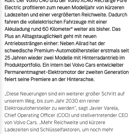
Köln. Der Volvo C40 und der Volvo XC40 Recharge Pure 
Electric profitieren zum neuen Modelljahr von kürzeren 
Ladezeiten und einer vergrößerten Reichweite. Dadurch 
fahren die vollelektrischen Fahrzeuge mit einer 
Akkuladung rund 60 Kilometer* weiter als bisher. Das 
Plus an Alltagstauglichkeit geht mit neuen 
Antriebssträngen einher: Neben Allrad hat der 
schwedische Premium-Automobilhersteller erstmals seit 
25 Jahren wieder zwei Modelle mit Hinterradantrieb im 
Produktportfolio. Ein intern bei Volvo Cars entwickelter 
Permanentmagnet-Elektromotor der zweiten Generation 
feiert seine Premiere an der Hinterachse.
„Diese Neuerungen sind ein weiterer großer Schritt auf 
unserem Weg, bis zum Jahr 2030 ein reiner 
Elektroautohersteller zu werden“, sagt Javier Varela, 
Chief Operating Officer (COO) und stellvertretender CEO 
von Volvo Cars. „Mehr Reichweite und kürzere 
Ladezeiten sind Schlüsselfaktoren, um noch mehr 