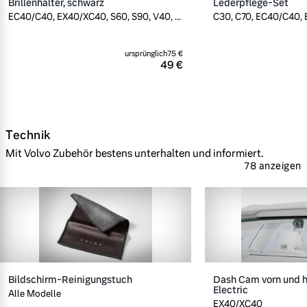
Brillenhalter, schwarz
Lederpflege-Set
EC40/C40, EX40/XC40, S60, S90, V40, ...
C30, C70, EC40/C40, E
ursprünglich
75 €
49 €
Technik
Mit Volvo Zubehör bestens unterhalten und informiert.
78 anzeigen
Bildschirm-Reinigungstuch
Dash Cam vorn und h
Electric
Alle Modelle
EX40/XC40