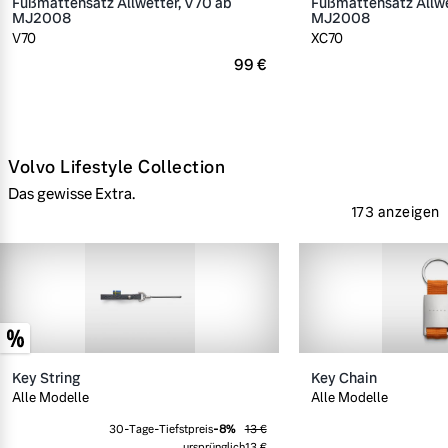
Fußmattensatz Allwetter, V70 ab
Fußmattensatz Allwe
MJ2008
MJ2008
V70
XC70
99 €
Volvo Lifestyle Collection
Das gewisse Extra.
173 anzeigen
Key String
Key Chain
Alle Modelle
Alle Modelle
30-Tage-Tiefstpreis
-
8
%
13 €
ursprünglich
13 €