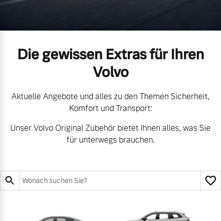
Gebrauchtwagen
Karriere
Unsere News & Events
Die gewissen Extras für Ihren
Aktuelle Zubehörangebote
Volvo
Zubehörkatalog
Aktuelle Angebote und alles zu den Themen Sicherheit,
Komfort und Transport:
Aktuelle Serviceangebote
Unser Volvo Original Zubehör bietet Ihnen alles, was Sie
für unterwegs brauchen.
Service by Volvo