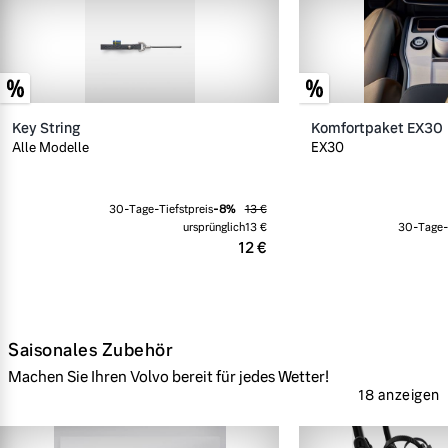
Key String
Komfortpaket EX30
Alle Modelle
EX30
30-Tage-Tiefstpreis
-
8
%
13 €
ursprünglich
13 €
30-Tage-T
12 €
Saisonales Zubehör
Machen Sie Ihren Volvo bereit für jedes Wetter!
18 anzeigen