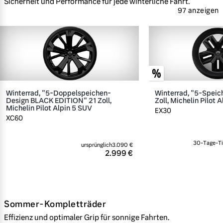
Sicherheit und Performance für jede winterliche Fahrt.
97 anzeigen
Winterrad, "5-Doppelspeichen-
Winterrad, "5-Speic
Design BLACK EDITION" 21 Zoll,
Zoll, Michelin Pilot A
Michelin Pilot Alpin 5 SUV
EX30
XC60
30-Tage-Ti
ursprünglich
3.090 €
2.999 €
Sommer-Kompletträder
Effizienz und optimaler Grip für sonnige Fahrten.