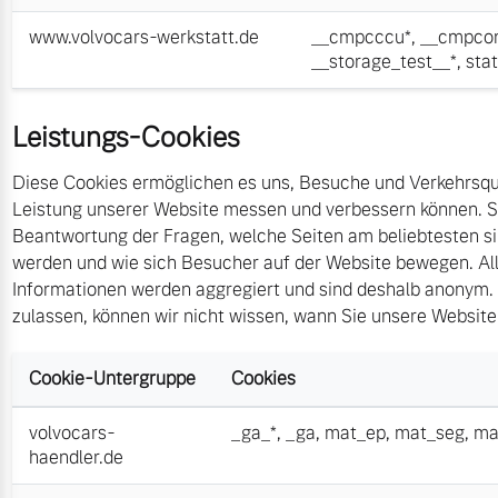
www.volvocars-werkstatt.de
__cmpcccu*
,
__cmpcon
__storage_test__*
,
sta
Leistungs-Cookies
Diese Cookies ermöglichen es uns, Besuche und Verkehrsque
Leistung unserer Website messen und verbessern können. Si
Beantwortung der Fragen, welche Seiten am beliebtesten s
werden und wie sich Besucher auf der Website bewegen. All
Informationen werden aggregiert und sind deshalb anonym. 
zulassen, können wir nicht wissen, wann Sie unsere Websit
Cookie-Untergruppe
Cookies
volvocars-
_ga_*
,
_ga
,
mat_ep
,
mat_seg
,
ma
haendler.de