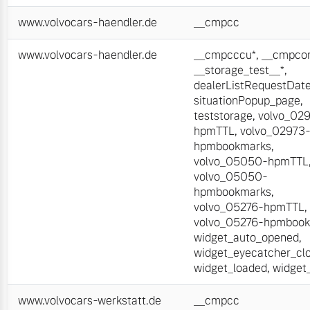
www.volvocars-haendler.de
__cmpcc
www.volvocars-haendler.de
__cmpcccu*
,
__cmpcon
__storage_test__*
,
dealerListRequestDat
situationPopup_page
,
teststorage
,
volvo_02
hpmTTL
,
volvo_02973
hpmbookmarks
,
volvo_05050-hpmTTL
volvo_05050-
hpmbookmarks
,
volvo_05276-hpmTTL
,
volvo_05276-hpmboo
widget_auto_opened
,
widget_eyecatcher_cl
widget_loaded
,
widget
www.volvocars-werkstatt.de
__cmpcc