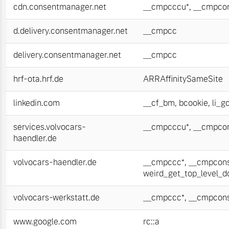
cdn.consentmanager.net
__cmpcccu*
,
__cmpcon
d.delivery.consentmanager.net
__cmpcc
delivery.consentmanager.net
__cmpcc
hrf-ota.hrf.de
ARRAffinitySameSite
linkedin.com
__cf_bm
,
bcookie
,
li_g
services.volvocars-
__cmpcccu*
,
__cmpcon
haendler.de
volvocars-haendler.de
__cmpccc*
,
__cmpcons
weird_get_top_level_
volvocars-werkstatt.de
__cmpccc*
,
__cmpcons
www.google.com
rc::a