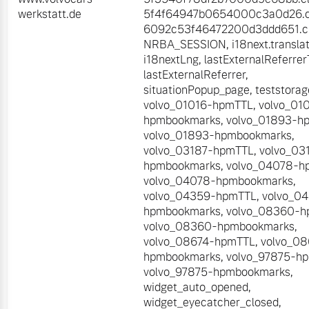
werkstatt.de
5f4f64947b0654000c3a0d26.cl
6092c53f46472200d3ddd651.cl
NRBA_SESSION
,
i18next.transla
i18nextLng
,
lastExternalReferre
lastExternalReferrer
,
situationPopup_page
,
teststorag
volvo_01016-hpmTTL
,
volvo_01
hpmbookmarks
,
volvo_01893-h
volvo_01893-hpmbookmarks
,
volvo_03187-hpmTTL
,
volvo_03
hpmbookmarks
,
volvo_04078-h
volvo_04078-hpmbookmarks
,
volvo_04359-hpmTTL
,
volvo_0
hpmbookmarks
,
volvo_08360-
volvo_08360-hpmbookmarks
,
volvo_08674-hpmTTL
,
volvo_08
hpmbookmarks
,
volvo_97875-h
volvo_97875-hpmbookmarks
,
widget_auto_opened
,
widget_eyecatcher_closed
,