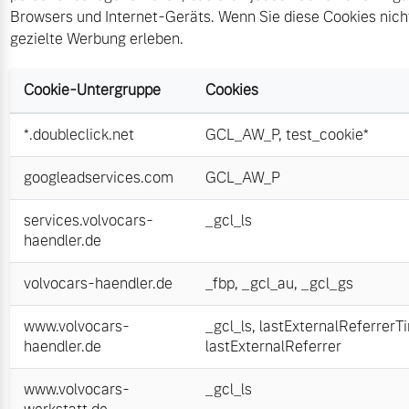
Browsers und Internet-Geräts. Wenn Sie diese Cookies nich
gezielte Werbung erleben.
Cookie-Untergruppe
Cookies
*.doubleclick.net
GCL_AW_P
,
test_cookie*
googleadservices.com
GCL_AW_P
services.volvocars-
_gcl_ls
haendler.de
volvocars-haendler.de
_fbp
,
_gcl_au
,
_gcl_gs
www.volvocars-
_gcl_ls
,
lastExternalReferrerT
haendler.de
lastExternalReferrer
www.volvocars-
_gcl_ls