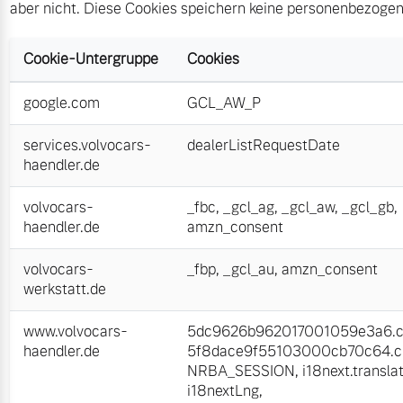
aber nicht. Diese Cookies speichern keine personenbezoge
Cookie-Untergruppe
Cookies
google.com
GCL_AW_P
services.volvocars-
dealerListRequestDate
haendler.de
volvocars-
_fbc
,
_gcl_ag
,
_gcl_aw
,
_gcl_gb
,
haendler.de
amzn_consent
volvocars-
_fbp
,
_gcl_au
,
amzn_consent
werkstatt.de
www.volvocars-
5dc9626b962017001059e3a6.cl
haendler.de
5f8dace9f55103000cb70c64.cl
NRBA_SESSION
,
i18next.transla
i18nextLng
,