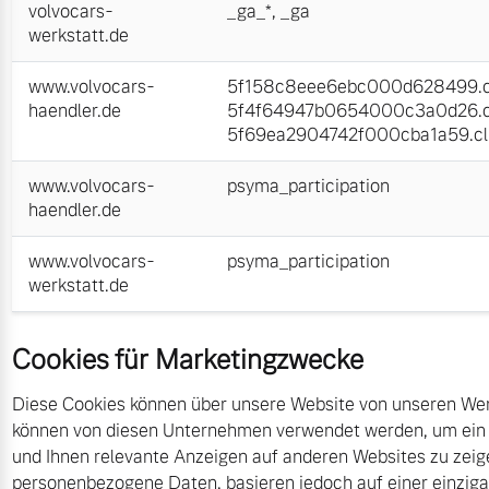
volvocars-
_ga_*
,
_ga
werkstatt.de
www.volvocars-
5f158c8eee6ebc000d628499.cl
haendler.de
5f4f64947b0654000c3a0d26.cl
5f69ea2904742f000cba1a59.cli
www.volvocars-
psyma_participation
haendler.de
www.volvocars-
psyma_participation
werkstatt.de
Cookies für Marketingzwecke
Diese Cookies können über unsere Website von unseren Wer
können von diesen Unternehmen verwendet werden, um ein Pro
und Ihnen relevante Anzeigen auf anderen Websites zu zeige
personenbezogene Daten, basieren jedoch auf einer einzigart