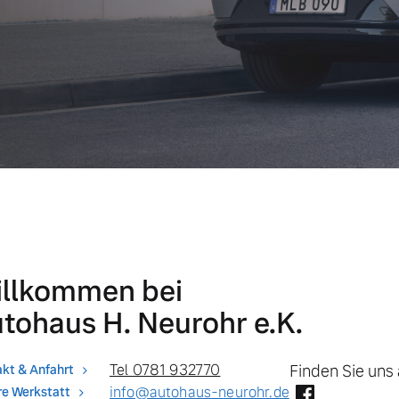
llkommen bei
tohaus H. Neurohr e.K.
Tel 0781 932770
Finden Sie uns 
kt & Anfahrt
info@autohaus-neurohr.de
e Werkstatt