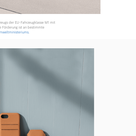
rzeugs der EU-Fahrzeugklasse M1 mit
e Förderung ist an bestimmte
weltministeriums.