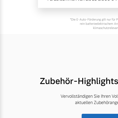
*Die E‑Auto-Förderung gilt nur für
rein batterieelektrischem A
klimaschutzrelevan
Zubehör-Highlight
Vervollständigen Sie Ihren Vo
aktuellen Zubehörang