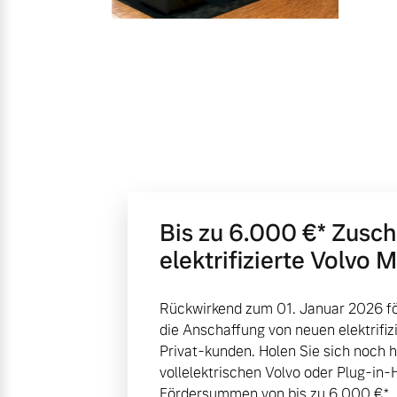
Unsere News & Events
Aktuelle Zubehörangebote
Zubehörkatalog
Aktuelle Serviceangebote
Service by Volvo
Bis zu 6.000 €⁠* Zusc
elektrifizierte Volvo 
Rückwirkend zum 01. Januar 2026 fö
die Anschaffung von neuen elektrifiz
Privat-kunden. Holen Sie sich noch 
vollelektrischen Volvo oder Plug-in-
Fördersummen von bis zu 6.000 €⁠*.