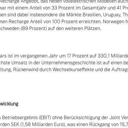
e Recharge Angebot, das neben vollelektrischen Modellen auc
war mit einem Anteil von 33 Prozent im Gesamtjahr und 41 Pro
en sind dabei insbesondere die Märkte Brasilien, Uruguay, Tha
einen Recharge Anteil von 100 Prozent erreichten. Norwegen fo
 Schweden (89 Prozent) auf den weiteren Plätzen.

rs ist im vergangenen Jahr um 17 Prozent auf 330,1 Milliarde
chste Umsatz in der Unternehmensgeschichte ist auf einen be
altung, Rückenwind durch Wechselkurseffekte und die Auftrags
wicklung
 Betriebsergebnis (EBIT) ohne Berücksichtigung der Joint Ven
rden SEK (1,58 Milliarden Euro), was einen Rückgang von 15,