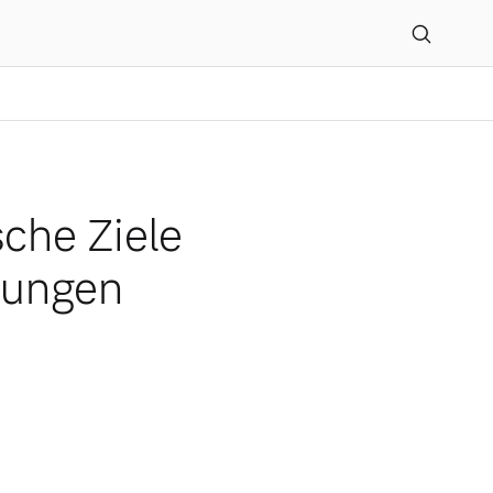
chleunigt und Herausford
sche Ziele
rungen