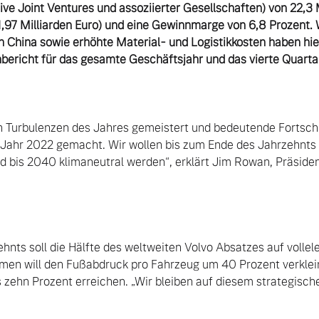
ive Joint Ventures und assoziierter Gesellschaften) von 22,3 M
97 Milliarden Euro) und eine Gewinnmarge von 6,8 Prozent. 
n China sowie erhöhte Material- und Logistikkosten haben hie
 Turbulenzen des Jahres gemeistert und bedeutende Fortschri
 Jahr 2022 gemacht. Wir wollen bis zum Ende des Jahrzehnts e
nd bis 2040 klimaneutral werden“, erklärt Jim Rowan, Präside
hnts soll die Hälfte des weltweiten Volvo Absatzes auf vollel
men will den Fußabdruck pro Fahrzeug um 40 Prozent verklein
s zehn Prozent erreichen. „Wir bleiben auf diesem strategisch