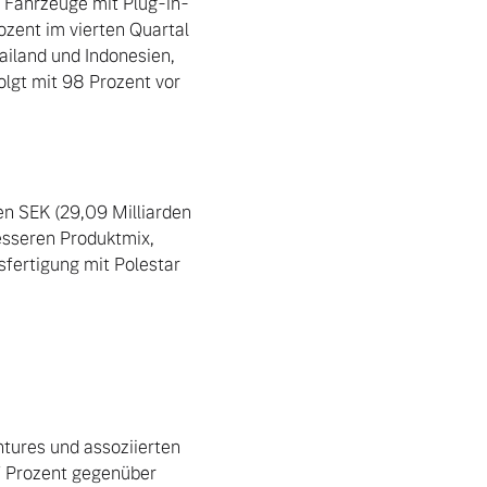
h Fahrzeuge mit Plug-in-
zent im vierten Quartal 
iland und Indonesien, 
lgt mit 98 Prozent vor 
n SEK (29,09 Milliarden 
sseren Produktmix, 
fertigung mit Polestar 
tures und assoziierten 
7 Prozent gegenüber 