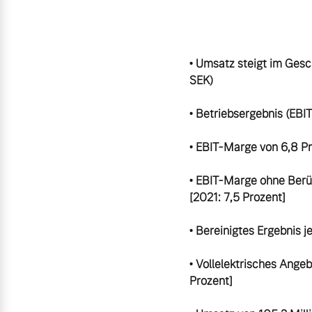
Aktuelle Zubehörangebote
Zubehörkatalog
• Umsatz steigt im Gesc
SEK)

• Betriebsergebnis (EBIT
Aktuelle Serviceangebote
• EBIT-Marge von 6,8 Pro
Service by Volvo
• EBIT-Marge ohne Berüc
[2021: 7,5 Prozent]

• Bereinigtes Ergebnis j
• Vollelektrisches Ange
Prozent]
