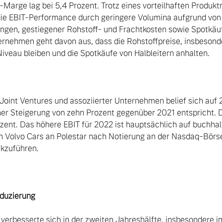
Marge lag bei 5,4 Prozent. Trotz eines vorteilhaften Produktm
die EBIT-Performance durch geringere Volumina aufgrund von 
gen, gestiegener Rohstoff- und Frachtkosten sowie Spotkäufe
ernehmen geht davon aus, dass die Rohstoffpreise, insbesonde
veau bleiben und die Spotkäufe von Halbleitern anhalten.

Joint Ventures und assoziierter Unternehmen belief sich auf 22
iner Steigerung von zehn Prozent gegenüber 2021 entspricht. Da
ent. Das höhere EBIT für 2022 ist hauptsächlich auf buchhalt
n Volvo Cars an Polestar nach Notierung an der Nasdaq-Börse
kzuführen.

duzierung
verbesserte sich in der zweiten Jahreshälfte, insbesondere im 