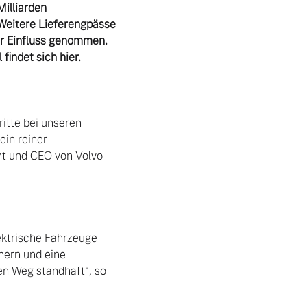
illiarden 
Weitere Lieferengpässe 
r Einfluss genommen. 
tte bei unseren 
in reiner 
nt und CEO von Volvo 
ektrische Fahrzeuge 
ern und eine 
en Weg standhaft“, so 