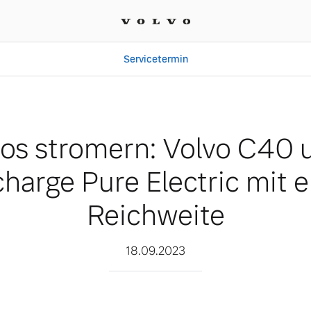
Servicetermin
lvo C40 und Volvo XC40 R
os stromern: Volvo C40 
arge Pure Electric mit e
Reichweite
18.09.2023