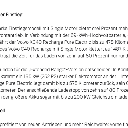


er Einstieg
rke Einstiegsmodell mit Single Motor bietet drei Prozent mehr
rontantrieb. In Verbindung mit der 69-kWh-Hochvoltbatterie, d
 fährt der Volvo XC40 Recharge Pure Electric bis zu 478 Kilo
 des Volvo C40 Recharge mit Single Motor klettert auf 487 K
trägt die Zeit für das Laden von zehn auf 80 Prozent nur rund
Kunden für die „Extended Range“-Version entscheiden: In Komb
ommt ein 185 kW (252 PS) starker Elektromotor an der Hinte
 Pure Electric legt damit bis zu 575 Kilometer zurück, sein
lometer. Der anschließende Ladestopp von zehn auf 80 Prozen
h der größere Akku sogar mit bis zu 200 kW Gleichstrom laden 
ell
profitiert von neuen Antrieben und mehr Reichweite: vorne find