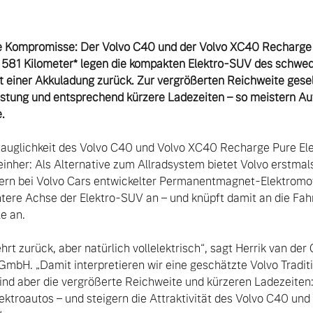
ne Kompromisse: Der Volvo C40 und der Volvo XC40 Recharge P
 zu 581 Kilometer* legen die kompakten Elektro-SUV des schw
 einer Akkuladung zurück. Zur vergrößerten Reichweite geselle
stung und entsprechend kürzere Ladezeiten – so meistern Aut
.
tauglichkeit des Volvo C40 und Volvo XC40 Recharge Pure Elec
inher: Als Alternative zum Allradsystem bietet Volvo erstmals
ntern bei Volvo Cars entwickelter Permanentmagnet-Elektromot
intere Achse der Elektro-SUV an – und knüpft damit an die Fah
 an.

hrt zurück, aber natürlich vollelektrisch“, sagt Herrik van der
mbH. „Damit interpretieren wir eine geschätzte Volvo Tradit
ind aber die vergrößerte Reichweite und kürzeren Ladezeiten: 
lektroautos – und steigern die Attraktivität des Volvo C40 un