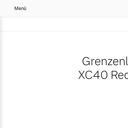
Menü
Grenzenlos stromern: Vo
Grenzenl
XC40 Rech