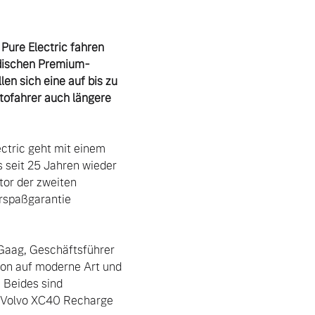
ure Electric fahren 
edischen Premium-
n sich eine auf bis zu 
ofahrer auch längere 
tric geht mit einem 
 seit 25 Jahren wieder 
or der zweiten 
rspaßgarantie 
 Gaag, Geschäftsführer 
ion auf moderne Art und 
Beides sind 
d Volvo XC40 Recharge 