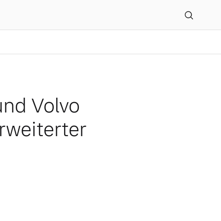
echarge Pure Electric mi
und Volvo
rweiterter