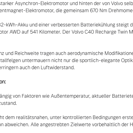
starker Asynchron-Elektromotor und hinten der von Volvo selb
nentmagnet-Elektromotor, die gemeinsam 670 Nm Drehmoment
2-kWh-Akku und einer verbesserten Batteriekühlung steigt di
or AWD auf 541 Kilometer. Der Volvo C40 Recharge Twin Mo
enz und Reichweite tragen auch aerodynamische Modifikationen
allfelgen untermauern nicht nur die sportlich-elegante Optik 
rringern auch den Luftwiderstand. 

on:
ängig von Faktoren wie Außentemperatur, aktueller Batteriet
ustand.

ht dem realitätsnahen, unter kontrollierten Bedingungen erste
nn abweichen. Alle angestrebten Zielwerte vorbehaltlich der H