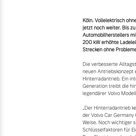
Aktuelle Zubehörangebote
Köln. Vollelektrisch oh
Zubehörkatalog
jetzt noch weiter. Bis
Automobilherstellers mit
200 kW erhöhte Ladelei
Strecken ohne Probleme
Aktuelle Serviceangebote
Die verbesserte Alltags
Service by Volvo
neuen Antriebskonzept e
Hinterradantrieb. Ein i
Generation treibt die h
legendärer Volvo Modelle
„Der Hinterradantrieb ke
der Volvo Car Germany G
Weise. Noch wichtiger s
Schlüsselfaktoren für E