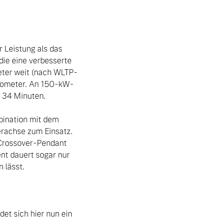
 Leistung als das 
ie eine verbesserte 
meter weit (nach WLTP-
ilometer. An 150-kW-
 34 Minuten.

ination mit dem 
rachse zum Einsatz. 
 Crossover-Pendant 
t dauert sogar nur 
lässt.

et sich hier nun ein 