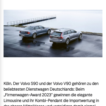
Gebrauchtwagen
Unsere News & Events
Aktuelle Zubehörangebote
Zubehörkatalog
Aktuelle Serviceangebote
Service by Volvo
Köln. Der Volvo S90 und der Volvo V90 gehören zu den 
beliebtesten Dienstwagen Deutschlands: Beim 
„Firmenwagen-Award 2023“ gewinnen die elegante 
Limousine und ihr Kombi-Pendant die Importwertung in 