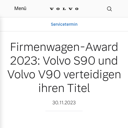
Menü
Firmenwagen-Award 2023:
Servicetermin
Firmenwagen-Award
2023: Volvo S90 und
Volvo V90 verteidigen
ihren Titel
Aktuelle Zubehörangebote
Über uns
30.11.2023
Volvo Gebrauchtwagenbörse
Unser Team