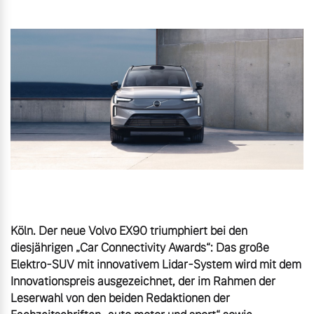
Gebrauchtwagen
Unsere News & Events
Aktuelle Zubehörangebote
Zubehörkatalog
Aktuelle Serviceangebote
Service by Volvo
Köln. Der neue Volvo EX90 triumphiert bei den 
diesjährigen „Car Connectivity Awards“: Das große 
Elektro-SUV mit innovativem Lidar-System wird mit dem 
Innovationspreis ausgezeichnet, der im Rahmen der 
Leserwahl von den beiden Redaktionen der 