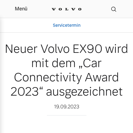
Menü
Neuer Volvo EX90 wird m
Servicetermin
Neuer Volvo EX90 wird
mit dem „Car
Connectivity Award
2023“ ausgezeichnet
Aktuelle Zubehörangebote
Über uns
19.09.2023
Volvo Gebrauchtwagenbörse
Unser Team