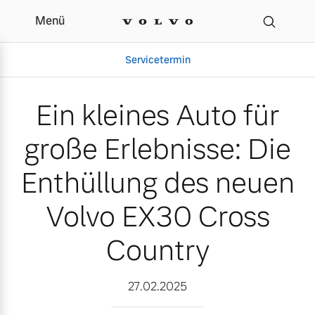
Menü
Ein kleines Auto für gro
Servicetermin
Ein kleines Auto für
große Erlebnisse: Die
Enthüllung des neuen
Volvo EX30 Cross
Country
Aktuelle Zubehörangebote
Über uns
27.02.2025
Volvo Gebrauchtwagenbörse
Unser Team