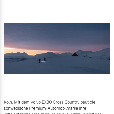
Gebrauchtwagen
Unsere News & Events
Aktuelle Zubehörangebote
Zubehörkatalog
Aktuelle Serviceangebote
Service by Volvo
Köln. Mit dem Volvo EX30 Cross Country baut die 
schwedische Premium-Automobilmarke ihre 