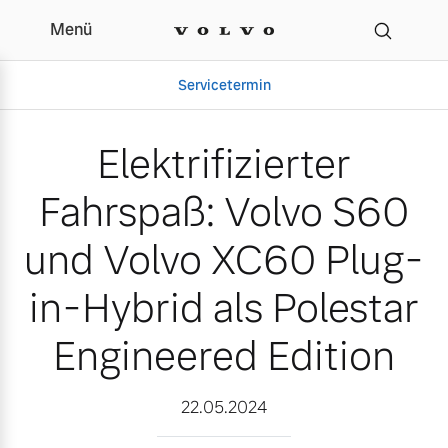
Menü
Elektrifizierter Fahrspa
Servicetermin
Elektrifizierter
Fahrspaß: Volvo S60
und Volvo XC60 Plug-
in-Hybrid als Polestar
Engineered Edition
Aktuelle Zubehörangebote
Über uns
22.05.2024
Gebrauchtwagen
Unser Team