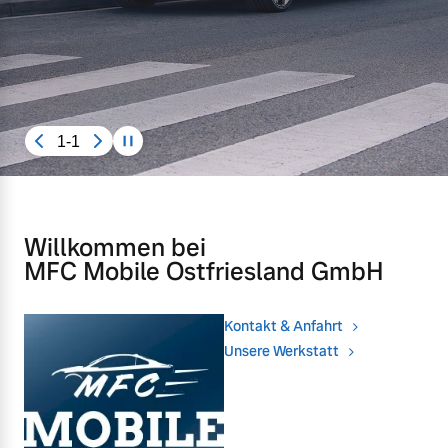
Karriere
Aktuelle Zubehörangebote
Unsere News & Events
Zubehörkatalog
1-1
Aktuelle Serviceangebote
Service by Volvo
Willkommen bei
MFC Mobile Ostfriesland GmbH
Kontakt & Anfahrt
Unsere Werkstatt