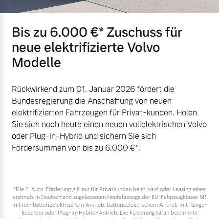
Bis zu 6.000 €⁠* Zuschuss für
neue elektrifizierte Volvo
Modelle
Rückwirkend zum 01. Januar 2026 fördert die
Bundesregierung die Anschaffung von neuen
elektrifizierten Fahrzeugen für Privat-kunden. Holen
Sie sich noch heute einen neuen vollelektrischen Volvo
oder Plug-in-Hybrid und sichern Sie sich
Fördersummen von bis zu 6.000 €⁠*.
*Die E‑Auto-Förderung gilt nur für Privatkunden beim Kauf oder Leasing eines
erstmals in Deutschland zugelassenen Neufahrzeugs der EU-Fahrzeugklasse M1
mit rein batterieelektrischem Antrieb, batterieelektrischem Antrieb mit Range-
Extender oder Plug-in-Hybrid-Antrieb. Die Förderung ist an bestimmte